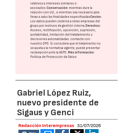
relativos a intereses similares o
asociados.
Conservación:
mientras dure la
relación con Ud., o mientras sea necesario para
llevar a cabo las finalidades especificadas
Cesión:
Los datos pueden cederse a otras
empresas del
grupo
por motivos de gestión interna.
Derechos:
Acceso, rectificación, oposición, supresión,
portabilidad, limitación del tratatamiento y
decisiones automatizadas:
contacte con
nuestro DPD
. Si considera que el tratamiento no
se ajusta a la normativa vigente, puede presentar
reclamación ante la
AEPD
.
Más información:
Política de Protección de Datos
Gabriel López Ruiz,
nuevo presidente de
Sigaus y Genci
Redacción Interempresas
31/07/2026