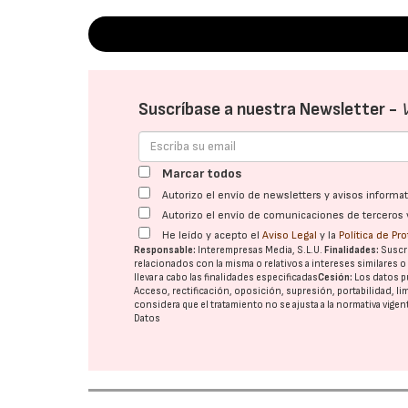
Suscríbase a nuestra Newsletter -
Marcar todos
Autorizo el envío de newsletters y avisos inform
Autorizo el envío de comunicaciones de terceros 
He leído y acepto el
Aviso Legal
y la
Política de Pr
Responsable:
Interempresas Media, S.L.U.
Finalidades:
Suscri
relacionados con la misma o relativos a intereses similares 
llevar a cabo las finalidades especificadas
Cesión:
Los datos p
Acceso, rectificación, oposición, supresión, portabilidad, l
considera que el tratamiento no se ajusta a la normativa vige
Datos