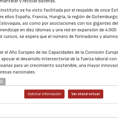
smantelar y reciclar baterías.
instituto se ha visto facilitada por el respaldo de once Es
e ellos España, Francia, Hungría, la región de Gotemburgo
 Eslovaquia, así como por asociaciones con los gigantes de
endizaje en diez idiomas y una red en expansión de 4.000
ir cursos, se espera que el número de formadores y alumno
uir el Año Europeo de las Capacidades de la Comisión Europ
poyar el desarrollo intersectorial de la fuerza laboral con e
sarias para un crecimiento sostenible, una mayor innovaci
presas nacionales.
AS
Solicitar información
Ver stand virtual