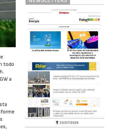
NEWSLETTERS
de
en todo
h.
 GW a
sta
informe
as
23/07/2026
es,