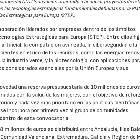
iones del CDTI Innovación orientado a financiar proyectos de I+D
 las tecnologías estratégicas fundamentales definidas por la Pl
as Estratégicas para Europa (STEP).
ooperación liderados por empresas dentro de los ámbitos
ecnologías Estratégicas para Europa (STEP). Entre ellos fi
 artificial, la computación avanzada, la ciberseguridad o la
icientes en el uso de los recursos, como las energías renov
a industria verde; y la biotecnología, con aplicaciones par
tos considerados esenciales por la Unión Europea y sus
novedad una reserva presupuestaria de 10 millones de euro
ados con la salud de las mujeres, con el objetivo de reforz
rico y cada vez más prioritario en las políticas científicas
s se incorpora por primera vez al grupo de comunidades
 dentro de esta convocatoria.
illones de euros se distribuirá entre Andalucía, Illes Bal
, Comunidad Valenciana, Extremadura, Galicia y Región de M