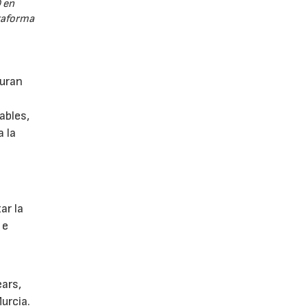
 en
ataforma
guran
ables,
a la
s
ar la
 e
ears,
urcia.