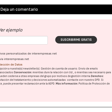
Deja un comentario
Ver ejemplo
SUSCRIBIRME GRATIS
ativos personalizados de interempresas.net
vía interempresas.net
otección de Datos
pción a nuestra(s) newsletter(s). Gestión de cuenta de usuario. Envío de emails
o asociados.
Conservación:
mientras dure la relación con Ud., o mientras sea necesario para
ueden cederse a otras
empresas del grupo
por motivos de gestión interna.
Derechos:
imitación del tratatamiento y decisiones automatizadas:
contacte con nuestro DPD
. Si
nte, puede presentar reclamación ante la
AEPD
.
Más información:
Política de Protección de