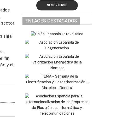
SUSCRIBIRSE
tados
,
ENLACES DESTACADOS
l sector
s siga
ea,
l fin
ón y el