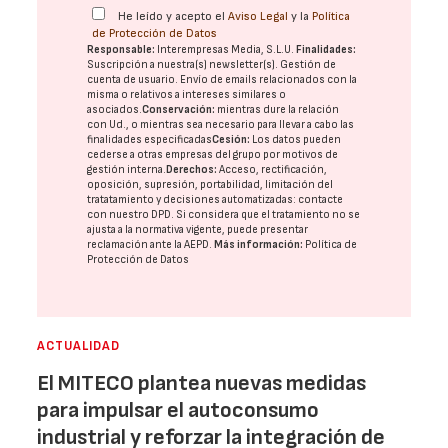
He leído y acepto el
Aviso Legal
y la
Política
de Protección de Datos
Responsable:
Interempresas Media, S.L.U.
Finalidades:
Suscripción a nuestra(s) newsletter(s). Gestión de
cuenta de usuario. Envío de emails relacionados con la
misma o relativos a intereses similares o
asociados.
Conservación:
mientras dure la relación
con Ud., o mientras sea necesario para llevar a cabo las
finalidades especificadas
Cesión:
Los datos pueden
cederse a otras
empresas del grupo
por motivos de
gestión interna.
Derechos:
Acceso, rectificación,
oposición, supresión, portabilidad, limitación del
tratatamiento y decisiones automatizadas:
contacte
con nuestro DPD
. Si considera que el tratamiento no se
ajusta a la normativa vigente, puede presentar
reclamación ante la
AEPD
.
Más información:
Política de
Protección de Datos
ACTUALIDAD
El MITECO plantea nuevas medidas
para impulsar el autoconsumo
industrial y reforzar la integración de