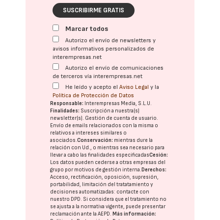
SUSCRIBIRME GRATIS
Marcar todos
Autorizo el envío de newsletters y
avisos informativos personalizados de
interempresas.net
Autorizo el envío de comunicaciones
de terceros vía interempresas.net
He leído y acepto el
Aviso Legal
y la
Política de Protección de Datos
Responsable:
Interempresas Media, S.L.U.
Finalidades:
Suscripción a nuestra(s)
newsletter(s). Gestión de cuenta de usuario.
Envío de emails relacionados con la misma o
relativos a intereses similares o
asociados.
Conservación:
mientras dure la
relación con Ud., o mientras sea necesario para
llevar a cabo las finalidades especificadas
Cesión:
Los datos pueden cederse a otras
empresas del
grupo
por motivos de gestión interna.
Derechos:
Acceso, rectificación, oposición, supresión,
portabilidad, limitación del tratatamiento y
decisiones automatizadas:
contacte con
nuestro DPD
. Si considera que el tratamiento no
se ajusta a la normativa vigente, puede presentar
reclamación ante la
AEPD
.
Más información: