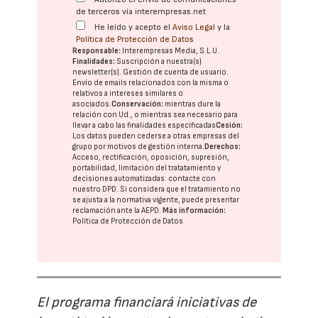
de terceros vía interempresas.net
He leído y acepto el
Aviso Legal
y la
Política de Protección de Datos
Responsable:
Interempresas Media, S.L.U.
Finalidades:
Suscripción a nuestra(s)
newsletter(s). Gestión de cuenta de usuario.
Envío de emails relacionados con la misma o
relativos a intereses similares o
asociados.
Conservación:
mientras dure la
relación con Ud., o mientras sea necesario para
llevar a cabo las finalidades especificadas
Cesión:
Los datos pueden cederse a otras
empresas del
grupo
por motivos de gestión interna.
Derechos:
Acceso, rectificación, oposición, supresión,
portabilidad, limitación del tratatamiento y
decisiones automatizadas:
contacte con
nuestro DPD
. Si considera que el tratamiento no
se ajusta a la normativa vigente, puede presentar
reclamación ante la
AEPD
.
Más información:
Política de Protección de Datos
El programa financiará iniciativas de