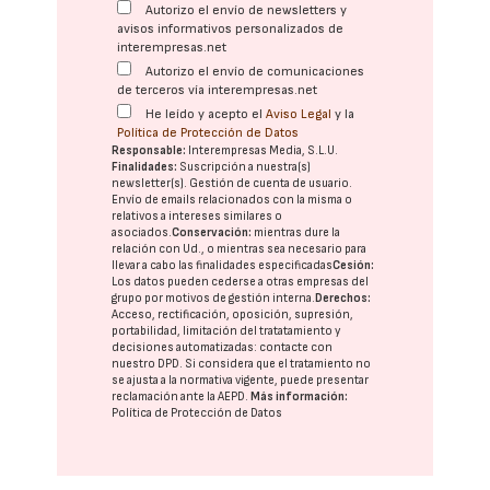
Autorizo el envío de newsletters y
avisos informativos personalizados de
interempresas.net
Autorizo el envío de comunicaciones
de terceros vía interempresas.net
He leído y acepto el
Aviso Legal
y la
Política de Protección de Datos
Responsable:
Interempresas Media, S.L.U.
Finalidades:
Suscripción a nuestra(s)
newsletter(s). Gestión de cuenta de usuario.
Envío de emails relacionados con la misma o
relativos a intereses similares o
asociados.
Conservación:
mientras dure la
relación con Ud., o mientras sea necesario para
llevar a cabo las finalidades especificadas
Cesión:
Los datos pueden cederse a otras
empresas del
grupo
por motivos de gestión interna.
Derechos:
Acceso, rectificación, oposición, supresión,
portabilidad, limitación del tratatamiento y
decisiones automatizadas:
contacte con
nuestro DPD
. Si considera que el tratamiento no
se ajusta a la normativa vigente, puede presentar
reclamación ante la
AEPD
.
Más información:
Política de Protección de Datos