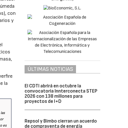
 húmeda
os), con
arios y
el
ticos
omasa,
ÚLTIMAS NOTICIAS
erfire
e la
El CDTI abrirá en octubre la
convocatoria Innterconecta STEP
2026 con 138 millones para
proyectos de I+D
 las
por
Repsol y Bimbo cierran un acuerdo
to es
de compraventa de energía