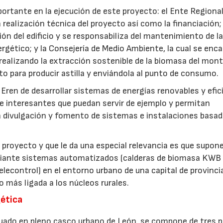
rtante en la ejecución de este proyecto: el Ente Regional
 realización técnica del proyecto así como la financiación; 
n del edificio y se responsabiliza del mantenimiento de l
rgético; y la Consejería de Medio Ambiente, la cual se enc
realizando la extracción sostenible de la biomasa del mont
o para producir astilla y enviándola al punto de consumo.
l Eren de desarrollar sistemas de energías renovables y efic
te interesantes que puedan servir de ejemplo y permitan
a divulgación y fomento de sistemas e instalaciones basa
royecto y que le da una especial relevancia es que supone
ediante sistemas automatizados (calderas de biomasa KWB
econtrol) en el entorno urbano de una capital de provinci
 más ligada a los núcleos rurales.
gética
situado en pleno casco urbano de León, se compone de tres p