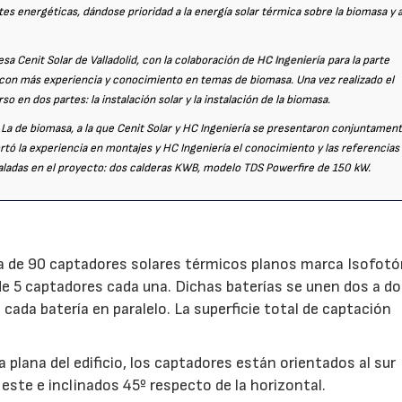
tes energéticas, dándose prioridad a la energía solar térmica sobre la biomasa y 
esa Cenit Solar de Valladolid, con la colaboración de
HC Ingeniería
para la parte
 con más experiencia y conocimiento en temas de biomasa. Una vez realizado el
o en dos partes: la instalación solar y la instalación de la biomasa.
. La de biomasa, a la que Cenit Solar y HC Ingeniería se presentaron conjuntament
rtó la experiencia en montajes y HC Ingeniería el conocimiento y las referencias
taladas en el proyecto: dos calderas KWB, modelo TDS Powerfire de 150 kW.
ta de 90 captadores solares térmicos planos marca Isofot
 de 5 captadores cada una. Dichas baterías se unen dos a d
cada batería en paralelo. La superficie total de captación
ta plana del edificio, los captadores están orientados al sur
este e inclinados 45º respecto de la horizontal.