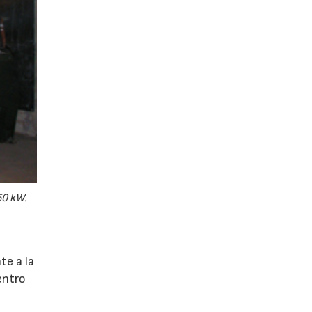
50 kW.
te a la
entro