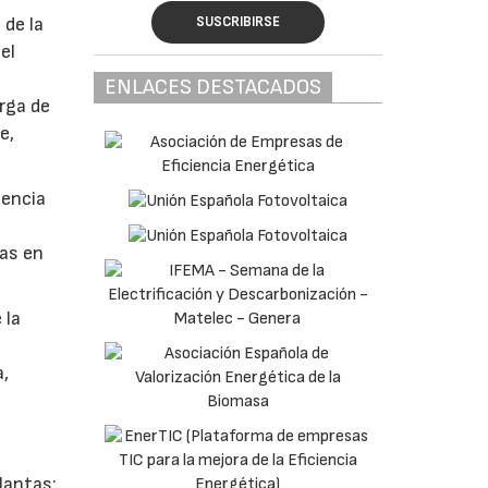
SUSCRIBIRSE
 de la
el
a
ENLACES DESTACADOS
arga de
e,
iencia
das en
 la
a,
lantas: