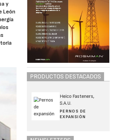
sa y
de León
nergía
plos
as
toria
PRODUCTOS DESTACADOS
Heico Fasteners,
S.A.U.
PERNOS DE
EXPANSIÓN