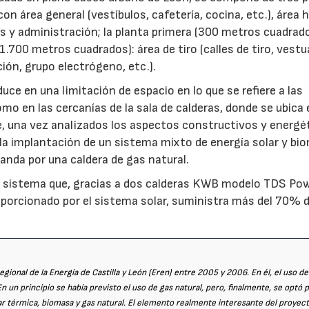
on área general (vestíbulos, cafetería, cocina, etc.), área
os y administración; la planta primera (300 metros cuadrad
(1.700 metros cuadrados): área de tiro (calles de tiro, vestu
ción, grupo electrógeno, etc.).
aduce en una limitación de espacio en lo que se refiere a las
omo en las cercanías de la sala de calderas, donde se ubica 
que, una vez analizados los aspectos constructivos y energé
la implantación de un sistema mixto de energía solar y bi
da por una caldera de gas natural.
del sistema que, gracias a dos calderas KWB modelo TDS Pow
orcionado por el sistema solar, suministra más del 70% d
egional de la Energía de Castilla y León (Eren) entre 2005 y 2006. En él, el uso de
un principio se había previsto el uso de gas natural, pero, finalmente, se optó 
r térmica, biomasa y gas natural. El elemento realmente interesante del proyec