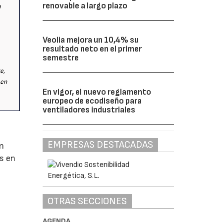
renovable a largo plazo
a
Veolia mejora un 10,4% su
resultado neto en el primer
semestre
e,
 en
En vigor, el nuevo reglamento
europeo de ecodiseño para
ventiladores industriales
EMPRESAS DESTACADAS
ón
os en
OTRAS SECCIONES
AGENDA