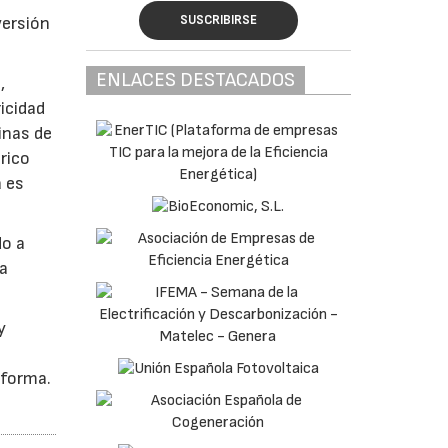
SUSCRIBIRSE
versión
ENLACES DESTACADOS
,
icidad
inas de
rico
a es
do a
na
y
aforma.