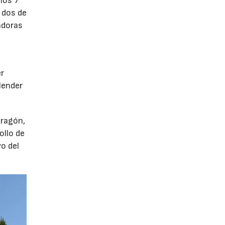
los 7
 dos de
adoras
er
lender
dragón,
ollo de
o del