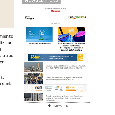
NEWSLETTERS
amiento
liza un
s
a otras
 en
s,
 social
23/07/2026