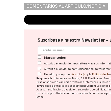
COMENTARIOS AL ARTÍCULO/NOTICIA
Suscríbase a nuestra Newsletter -
Marcar todos
Autorizo el envío de newsletters y avisos inform
Autorizo el envío de comunicaciones de terceros 
He leído y acepto el
Aviso Legal
y la
Política de Pr
Responsable:
Interempresas Media, S.L.U.
Finalidades:
Suscri
relacionados con la misma o relativos a intereses similares 
llevar a cabo las finalidades especificadas
Cesión:
Los datos p
Acceso, rectificación, oposición, supresión, portabilidad, l
considera que el tratamiento no se ajusta a la normativa vige
Datos