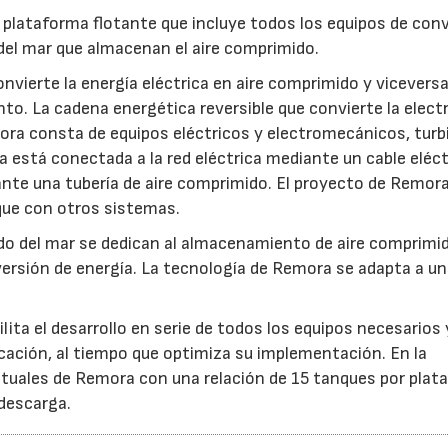
plataforma flotante que incluye todos los equipos de con
del mar que almacenan el aire comprimido.
vierte la energía eléctrica en aire comprimido y viceversa
o. La cadena energética reversible que convierte la electr
mora consta de equipos eléctricos y electromecánicos, turb
está conectada a la red eléctrica mediante un cable eléct
ante una tubería de aire comprimido. El proyecto de Remor
que con otros sistemas.
ndo del mar se dedican al almacenamiento de aire comprimi
ersión de energía. La tecnología de Remora se adapta a u
ita el desarrollo en serie de todos los equipos necesarios 
cación, al tiempo que optimiza su implementación. En la
bituales de Remora con una relación de 15 tanques por plat
descarga.