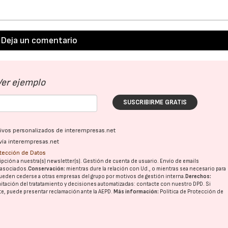
Deja un comentario
Ver ejemplo
SUSCRIBIRME GRATIS
ativos personalizados de interempresas.net
vía interempresas.net
otección de Datos
pción a nuestra(s) newsletter(s). Gestión de cuenta de usuario. Envío de emails
o asociados.
Conservación:
mientras dure la relación con Ud., o mientras sea necesario para
ueden cederse a otras
empresas del grupo
por motivos de gestión interna.
Derechos:
imitación del tratatamiento y decisiones automatizadas:
contacte con nuestro DPD
. Si
nte, puede presentar reclamación ante la
AEPD
.
Más información:
Política de Protección de