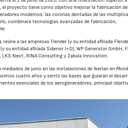
te el 1 de junio de 2026. Con una financiación superior a 
 el proyecto tiene como objetivo mejorar la fabricación de
eradores modernos: las coronas dentadas de las multiplic
arlo, combinará tecnologías avanzadas de fabricación,
le.
n
, reúne a las empresas Flender (y su entidad afiliada Flend
 (y su entidad afiliada Sidenor I+D), WP Generator GmbH, F
, LKS Next, RINA Consulting y Zabala Innovation.
 mediados de junio en las instalaciones de Ikerlan en Mon
próximos cuatro años y sentó las bases que guiarán el desarr
entes esenciales de los aerogeneradores, principal objetiv