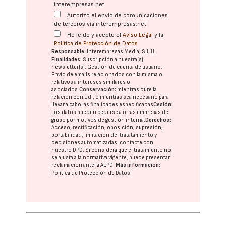
interempresas.net
Autorizo el envío de comunicaciones
de terceros vía interempresas.net
He leído y acepto el
Aviso Legal
y la
Política de Protección de Datos
Responsable:
Interempresas Media, S.L.U.
Finalidades:
Suscripción a nuestra(s)
newsletter(s). Gestión de cuenta de usuario.
Envío de emails relacionados con la misma o
relativos a intereses similares o
asociados.
Conservación:
mientras dure la
relación con Ud., o mientras sea necesario para
llevar a cabo las finalidades especificadas
Cesión:
Los datos pueden cederse a otras
empresas del
grupo
por motivos de gestión interna.
Derechos:
Acceso, rectificación, oposición, supresión,
portabilidad, limitación del tratatamiento y
decisiones automatizadas:
contacte con
nuestro DPD
. Si considera que el tratamiento no
se ajusta a la normativa vigente, puede presentar
reclamación ante la
AEPD
.
Más información:
Política de Protección de Datos