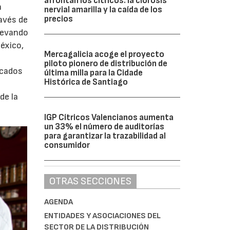
afrontan los cítricos: la clorosis
n
nervial amarilla y la caída de los
precios
avés de
llevando
éxico,
Mercagalicia acoge el proyecto
piloto pionero de distribución de
rcados
última milla para la Cidade
Histórica de Santiago
de la
IGP Cítricos Valencianos aumenta
un 33% el número de auditorías
para garantizar la trazabilidad al
consumidor
OTRAS SECCIONES
AGENDA
ENTIDADES Y ASOCIACIONES DEL
SECTOR DE LA DISTRIBUCIÓN