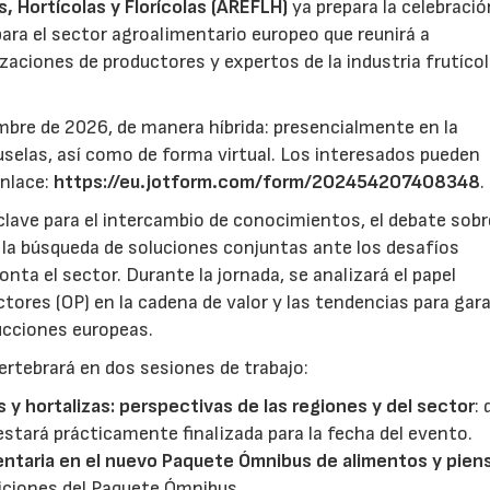
 Hortícolas y Florícolas (AREFLH)
ya prepara la celebració
ara el sector agroalimentario europeo que reunirá a
zaciones de productores y expertos de la industria frutícol
mbre de 2026, de manera híbrida: presencialmente en la
selas, así como de forma virtual. Los interesados pueden
enlace:
https://eu.jotform.com/form/202454207408348
.
lave para el intercambio de conocimientos, el debate sobr
y la búsqueda de soluciones conjuntas ante los desafíos
ta el sector. Durante la jornada, se analizará el papel
ores (OP) en la cadena de valor y las tendencias para gar
ducciones europeas.
ertebrará en dos sesiones de trabajo:
s y hortalizas: perspectivas de las regiones y del sector
:
estará prácticamente finalizada para la fecha del evento.
entaria en el nuevo Paquete Ómnibus de alimentos y pien
iciones del Paquete Ómnibus.