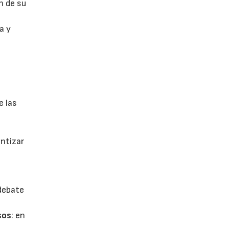
n de su
a y
e las
antizar
 debate
sos
: en