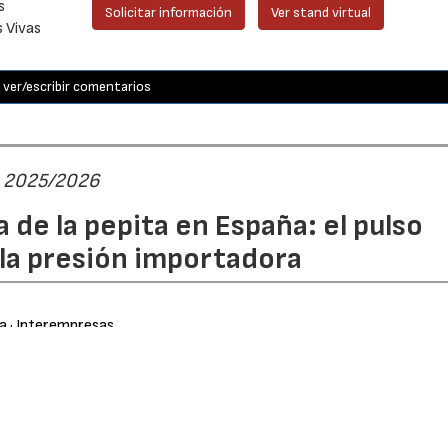
s
Solicitar información
Ver stand virtual
s Vivas
ver/escribir comentarios
ta 2025/2026
 de la pepita en España: el pulso
 la presión importadora
ra
· Interempresas
1109
ca, la manzana y la pera españolas blindan su calidad med