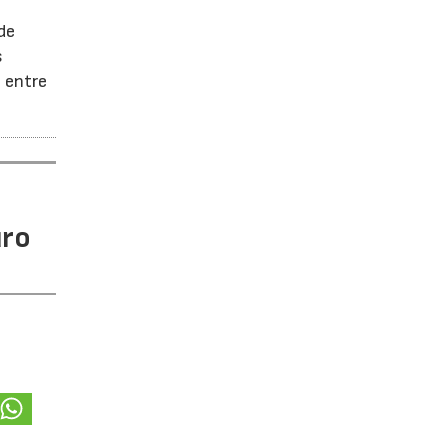
de
s
 entre
uro