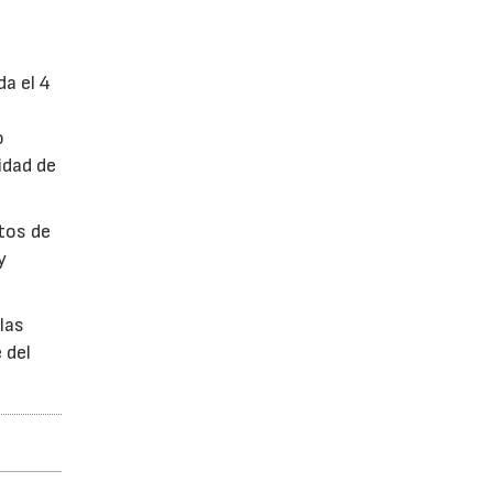
da el 4
o
idad de
ctos de
y
las
 del