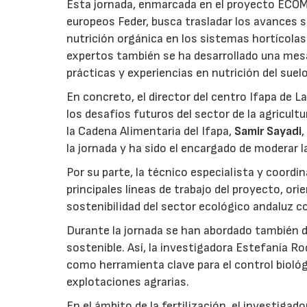
Esta jornada, enmarcada en el proyecto ECOME
europeos Feder, busca trasladar los avances so
nutrición orgánica en los sistemas hortícola
expertos también se ha desarrollado una mesa
prácticas y experiencias en nutrición del suelo
En concreto, el director del centro Ifapa de L
los desafíos futuros del sector de la agricult
la Cadena Alimentaria del Ifapa,
Samir Sayadi
,
la jornada y ha sido el encargado de moderar l
Por su parte, la técnico especialista y coor
principales líneas de trabajo del proyecto, ori
sostenibilidad del sector ecológico andaluz c
Durante la jornada se han abordado también d
sostenible. Así, la investigadora Estefanía Ro
como herramienta clave para el control biológi
explotaciones agrarias.
En el ámbito de la fertilización, el investigad