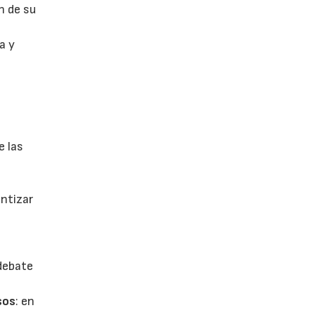
n de su
a y
e las
antizar
 debate
sos
: en