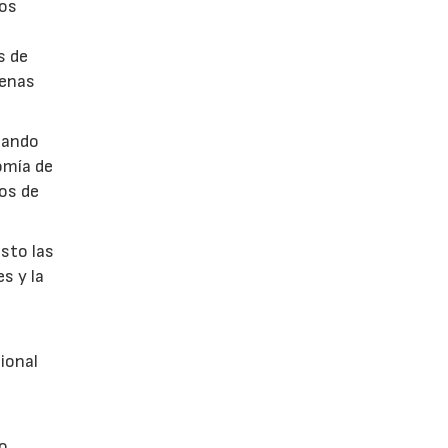
dos
s de
uenas
cando
omía de
cos de
esto las
s y la
cional
yo