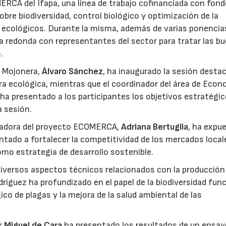
RCA del Ifapa, una línea de trabajo cofinanciada con fon
bre biodiversidad, control biológico y optimización de la
s ecológicos. Durante la misma, además de varias ponencia
 redonda con representantes del sector para tratar las b
.
a Mojonera,
Álvaro Sánchez
, ha inaugurado la sesión desta
ura ecológica, mientras que el coordinador del área de Econ
 ha presentado a los participantes los objetivos estratégi
a sesión.
dinadora del proyecto ECOMERCA,
Adriana Bertuglia
, ha expu
entado a fortalecer la competitividad de los mercados locale
omo estrategia de desarrollo sostenible.
iversos aspectos técnicos relacionados con la producción
dríguez ha profundizado en el papel de la biodiversidad fun
co de plagas y la mejora de la salud ambiental de las
or
Miguel de Cara
ha presentado los resultados de un ensa