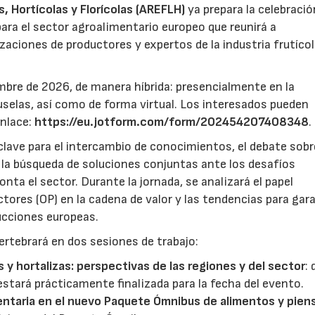
 Hortícolas y Florícolas (AREFLH)
ya prepara la celebració
ara el sector agroalimentario europeo que reunirá a
zaciones de productores y expertos de la industria frutícol
mbre de 2026, de manera híbrida: presencialmente en la
selas, así como de forma virtual. Los interesados pueden
enlace:
https://eu.jotform.com/form/202454207408348
.
lave para el intercambio de conocimientos, el debate sobr
y la búsqueda de soluciones conjuntas ante los desafíos
ta el sector. Durante la jornada, se analizará el papel
ores (OP) en la cadena de valor y las tendencias para gar
ducciones europeas.
ertebrará en dos sesiones de trabajo:
s y hortalizas: perspectivas de las regiones y del sector
:
estará prácticamente finalizada para la fecha del evento.
entaria en el nuevo Paquete Ómnibus de alimentos y pien