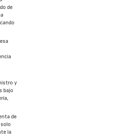
ado de
ha
acando
mesa
encia
nistro y
s bajo
ría,
ienta de
 solo
te la