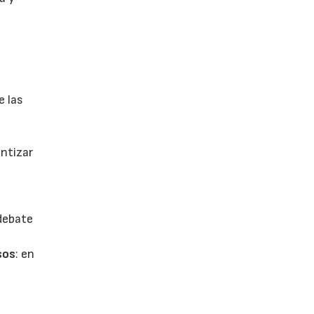
e las
antizar
 debate
sos
: en