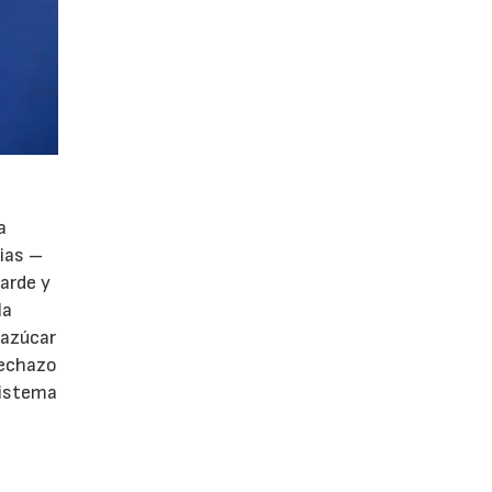
a
cias –
arde y
la
 azúcar
rechazo
sistema