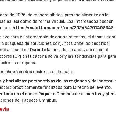
mbre de 2026, de manera híbrida: presencialmente en la
selas, así como de forma virtual. Los interesados pueden
enlace:
https://eu.jotform.com/form/202454207408348
.
lave para el intercambio de conocimientos, el debate sobr
y la búsqueda de soluciones conjuntas ante los desafíos
ta el sector. Durante la jornada, se analizará el papel
ores (OP) en la cadena de valor y las tendencias para gar
ducciones europeas.
ertebrará en dos sesiones de trabajo:
s y hortalizas: perspectivas de las regiones y del sector
:
estará prácticamente finalizada para la fecha del evento.
entaria en el nuevo Paquete Ómnibus de alimentos y pien
iciones del Paquete Ómnibus.
revia