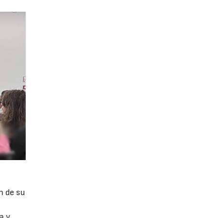
n de su
a y