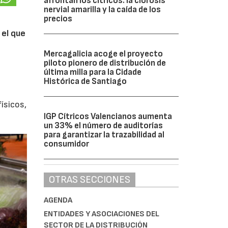
afrontan los cítricos: la clorosis
nervial amarilla y la caída de los
precios
 el que
Mercagalicia acoge el proyecto
piloto pionero de distribución de
última milla para la Cidade
Histórica de Santiago
e
ísicos,
IGP Cítricos Valencianos aumenta
un 33% el número de auditorías
para garantizar la trazabilidad al
consumidor
OTRAS SECCIONES
AGENDA
ENTIDADES Y ASOCIACIONES DEL
SECTOR DE LA DISTRIBUCIÓN