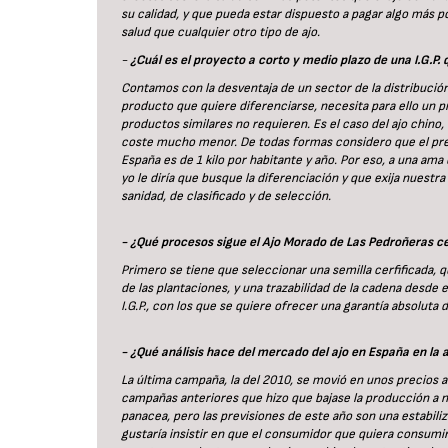
su calidad, y que pueda estar dispuesto a pagar algo más
salud que cualquier otro tipo de ajo.
-
¿Cuál es el proyecto a corto y medio plazo de una I.G.
Contamos con la desventaja de un sector de la distribució
producto que quiere diferenciarse, necesita para ello un p
productos similares no requieren. Es el caso del ajo chino
coste mucho menor. De todas formas considero que el preci
España es de 1 kilo por habitante y año. Por eso, a una ama
yo le diría que busque la diferenciación y que exija nuestr
sanidad, de clasificado y de selección.
- ¿Qué procesos sigue el Ajo Morado de Las Pedroñeras ce
Primero se tiene que seleccionar una semilla cerfificada,
de las plantaciones, y una trazabilidad de la cadena desde 
I.G.P., con los que se quiere ofrecer una garantía absoluta 
- ¿Qué análisis hace del mercado del ajo en España en la 
La última campaña, la del 2010, se movió en unos precios a
campañas anteriores que hizo que bajase la producción a ni
panacea, pero las previsiones de este año son una estabiliz
gustaría insistir en que el consumidor que quiera consumi