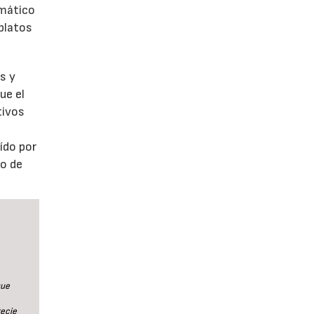
emático
 platos
s y
ue el
tivos
aído por
do de
que
recie