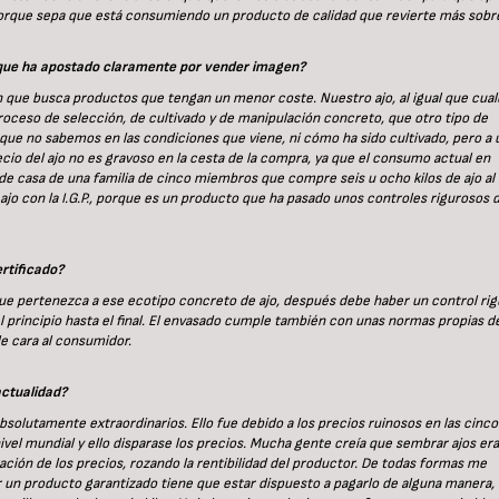
 porque sepa que está consumiendo un producto de calidad que revierte más sobr
P. que ha apostado claramente por vender imagen?
n que busca productos que tengan un menor coste. Nuestro ajo, al igual que cual
roceso de selección, de cultivado y de manipulación concreto, que otro tipo de
, que no sabemos en las condiciones que viene, ni cómo ha sido cultivado, pero a 
o del ajo no es gravoso en la cesta de la compra, ya que el consumo actual en
 de casa de una familia de cinco miembros que compre seis u ocho kilos de ajo al 
a ajo con la I.G.P., porque es un producto que ha pasado unos controles rigurosos 
rtificado?
 que pertenezca a ese ecotipo concreto de ajo, después debe haber un control ri
el principio hasta el final. El envasado cumple también con unas normas propias de
de cara al consumidor.
actualidad?
bsolutamente extraordinarios. Ello fue debido a los precios ruinosos en las cinco
vel mundial y ello disparase los precios. Mucha gente creía que sembrar ajos era
ación de los precios, rozando la rentibilidad del productor. De todas formas me
r un producto garantizado tiene que estar dispuesto a pagarlo de alguna manera, 