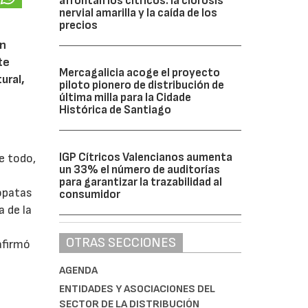
afrontan los cítricos: la clorosis
nervial amarilla y la caída de los
precios
un
te
Mercagalicia acoge el proyecto
ural,
piloto pionero de distribución de
última milla para la Cidade
Histórica de Santiago
IGP Cítricos Valencianos aumenta
e todo,
un 33% el número de auditorías
para garantizar la trazabilidad al
rópatas
consumidor
a de la
a
OTRAS SECCIONES
afirmó
AGENDA
ENTIDADES Y ASOCIACIONES DEL
SECTOR DE LA DISTRIBUCIÓN