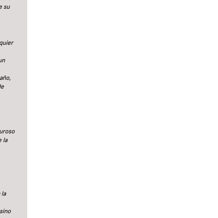
e su
quier
un
año,
de
guroso
 la
 la
sino