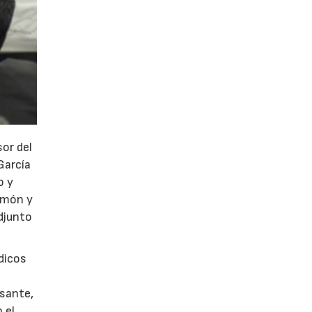
sor del
García
o y
Ramón y
adjunto
dicos
usante,
 el