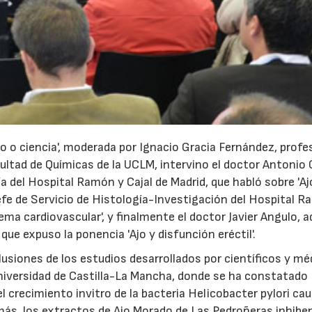
o o ciencia', moderada por Ignacio Gracia Fernández, profe
ultad de Químicas de la UCLM, intervino el doctor Antonio 
ía del Hospital Ramón y Cajal de Madrid, que habló sobre 'Aj
jefe de Servicio de Histología-Investigación del Hospital 
tema cardiovascular', y finalmente el doctor Javier Angulo, 
que expuso la ponencia 'Ajo y disfunción eréctil'.
usiones de los estudios desarrollados por científicos y mé
Universidad de Castilla-La Mancha, donde se ha constatado
el crecimiento invitro de la bacteria Helicobacter pylori ca
más, los extractos de Ajo Morado de Las Pedroñeras inhiben