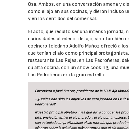
Osa. Ambos, en una conversación amena y dist
como el ajo en sus cocinas, y dieron incluso 
y en los sentidos del comensal.
El acto, que resultó ser una intensa jornada,
curiosidades alrededor del ajo, sino también un
cocinero toledano Adolfo Muñoz ofreció a los 
que tenían el ajo como principal protagonista,
restaurante Las Rejas, en Las Pedroñeras, delei
su alta cocina, con un show cooking, una mu
Las Pedroñeras era la gran estrella.
Entrevista a José Suárez, presidente de la I.G.P. Ajo Mora
- ¿Cuáles han sido los objetivos de esta jornada en Fruit 
Pedroñeras?
Nuestro principal objetivo, más que dar a conocer las propi
diferenciación entre el ajo morado y el ajo común blanco. 
han estudiado en profundidad el ajo morado que producimos
efectos sobre la salud son más potentes que el ajo común.