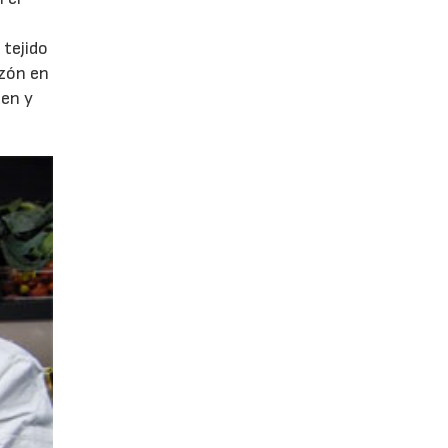
 tejido
azón en
uen y