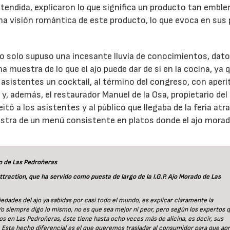
endida, explicaron lo que significa un producto tan embl
una visión romántica de este producto, lo que evoca en sus
 no solo supuso una incesante lluvia de conocimientos, dato
a muestra de lo que el ajo puede dar de sí en la cocina, ya q
asistentes un cocktail, al término del congreso, con aperi
 y, además, el restaurador Manuel de la Osa, propietario del
tó a los asistentes y al público que llegaba de la feria atr
estra de un menú consistente en platos donde el ajo mora
do de Las Pedroñeras
Attraction, que ha servido como puesta de largo de la I.G.P. Ajo Morado de Las
edades del ajo ya sabidas por casi todo el mundo, es explicar claramente la
Yo siempre digo lo mismo, no es que sea mejor ni peor, pero según los expertos 
 en Las Pedroñeras, éste tiene hasta ocho veces más de alicina, es decir, sus
 Este hecho diferencial es el que queremos trasladar al consumidor para que ap