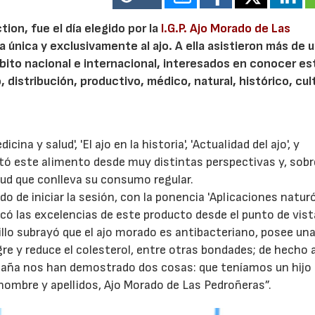
tion, fue el día elegido por la
I.G.P. Ajo Morado de Las
a única y exclusivamente al ajo. A ella asistieron más de 
bito nacional e internacional, interesados en conocer es
distribución, productivo, médico, natural, histórico, cult
na y salud', 'El ajo en la historia', 'Actualidad del ajo', y
ó este alimento desde muy distintas perspectivas y, sobr
lud que conlleva su consumo regular.
ado de iniciar la sesión, con la ponencia 'Aplicaciones natu
có las excelencias de este producto desde el punto de vist
illo subrayó que el ajo morado es antibacteriano, posee un
ngre y reduce el colesterol, entre otras bondades; de hecho 
spaña nos han demostrado dos cosas: que teníamos un hijo
 nombre y apellidos, Ajo Morado de Las Pedroñeras”.