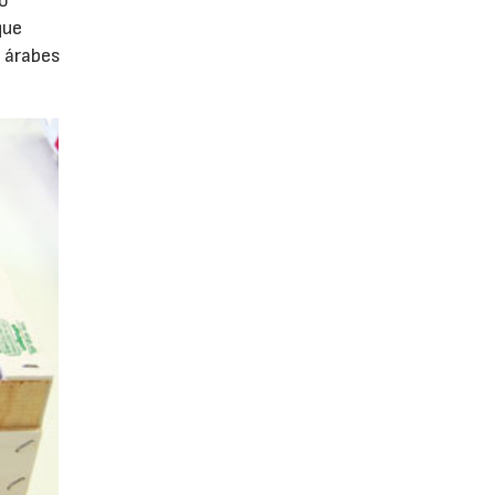
po
que
 árabes