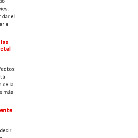
ndo
ies.
 dar el
ar a
 las
ctel
efectos
stá
 de la
re más
mente
decir