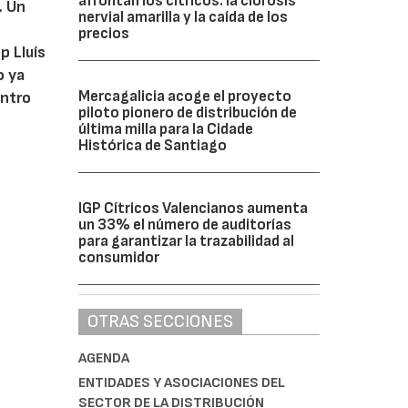
afrontan los cítricos: la clorosis
. Un
nervial amarilla y la caída de los
precios
p Lluís
o ya
Mercagalicia acoge el proyecto
entro
piloto pionero de distribución de
última milla para la Cidade
Histórica de Santiago
IGP Cítricos Valencianos aumenta
un 33% el número de auditorías
para garantizar la trazabilidad al
consumidor
OTRAS SECCIONES
AGENDA
ENTIDADES Y ASOCIACIONES DEL
SECTOR DE LA DISTRIBUCIÓN