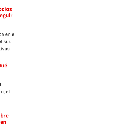
ocios
seguir
ta en el
l sur.
tivas
Qué
l
o, el
obre
 en