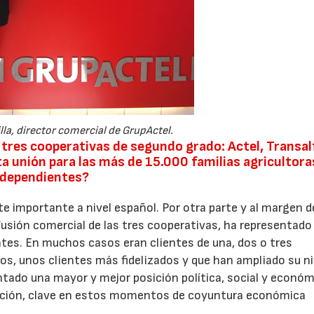
illa, director comercial de GrupActel.
e tres cooperativas de segundo grado: Actel, Transal
sta unión para las más de 15.000 familias agricultor
 dependientes?
e importante a nivel español. Por otra parte y al margen d
fusión comercial de las tres cooperativas, ha representado 
ntes. En muchos casos eran clientes de una, dos o tres
s, unos clientes más fidelizados y que han ampliado su ni
tado una mayor y mejor posición política, social y económ
icación, clave en estos momentos de coyuntura económica