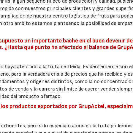
ir así algún pequeño hueco de producción y calidad, pudie
mpida con nuestros principales clientes y grandes superfic
mpliación de nuestro centro logístico de fruta para poder
en otro ámbito estamos planteando la posibilidad de empez
n supuesto un importante bache en el buen devenir de
. ¿Hasta qué punto ha afectado al balance de GrupA
no haya afectado a la fruta de Lleida. Evidentemente son 
, pero la verdadera crisis de precios que ha recibido y e
fundamentos y orígenes distintos, como la no concentración
os de venda y la carrera sin límite de querer vender siemp
lidad del producto ofertado.
e los productos exportados por GrupActel, especial
ntinentes, pero si lo especializamos en la fruta podemos 