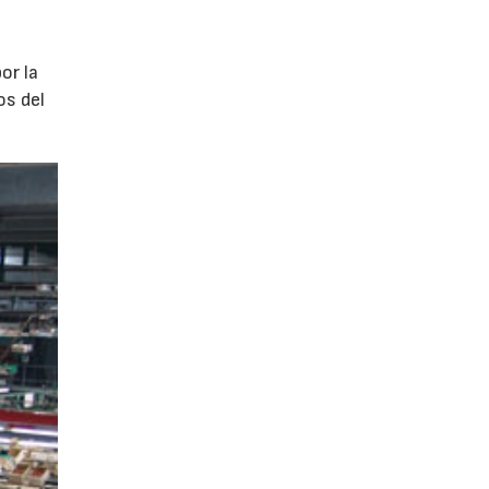
or la
os del