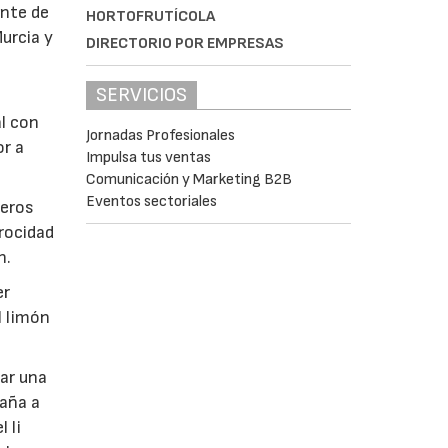
ente de
HORTOFRUTÍCOLA
urcia y
DIRECTORIO POR EMPRESAS
SERVICIOS
al con
Jornadas Profesionales
or a
Impulsa tus ventas
Comunicación y Marketing B2B
Eventos sectoriales
ceros
procidad
n.
er
l limón
tar una
paña a
 li