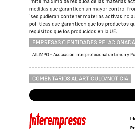
´mite ma´ximo de residuos de las materias act
medidas que garanticen un mayor control fron
´ses pudieran contener materias activas no au
poli´ticas que garanticen que los productos q
requisitos que los producidos en la UE.
EMPRESAS O ENTIDADES RELACIONAD
AILIMPO - Asociación Interprofesional de Limón y P
COMENTARIOS AL ARTÍCULO/NOTICIA
Id
Re