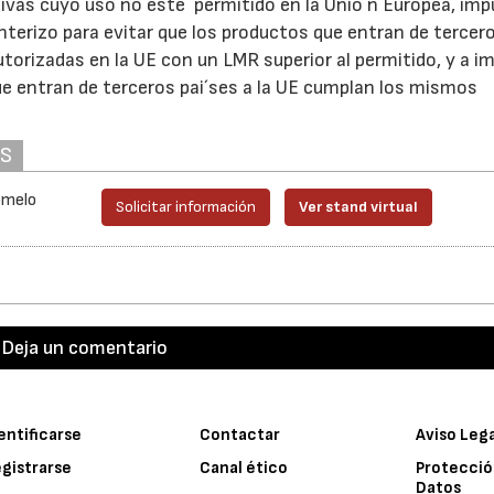
ivas cuyo uso no este´ permitido en la Unio´n Europea, imp
terizo para evitar que los productos que entran de tercero
torizadas en la UE con un LMR superior al permitido, y a i
ue entran de terceros pai´ses a la UE cumplan los mismos
AS
omelo
Solicitar información
Ver stand virtual
Deja un comentario
entificarse
Contactar
Aviso Leg
gistrarse
Canal ético
Protecció
Datos