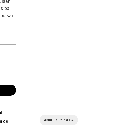
ulsar
s pai
mpulsar
al
AÑADIR EMPRESA
n de