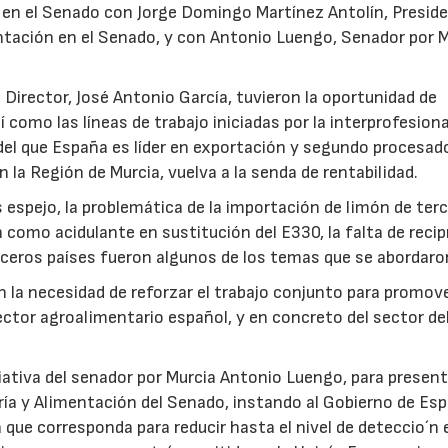
 en el Senado con Jorge Domingo Martínez Antolín, Presid
entación en el Senado, y con Antonio Luengo, Senador por M
 Director, José Antonio García, tuvieron la oportunidad de
como las líneas de trabajo iniciadas por la interprofesion
o del que España es líder en exportación y segundo procesad
n la Región de Murcia, vuelva a la senda de rentabilidad.
 espejo, la problemática de la importación de limón de ter
 como acidulante en sustitución del E330, la falta de reci
rceros países fueron algunos de los temas que se abordaro
la necesidad de reforzar el trabajo conjunto para promov
sector agroalimentario español, y en concreto del sector de
ciativa del senador por Murcia Antonio Luengo, para presen
ría y Alimentación del Senado, instando al Gobierno de Es
que corresponda para reducir hasta el nivel de deteccio´n el