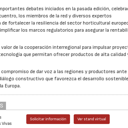
mportantes debates iniciados en la pasada edición, celebra
cuentro, los miembros de la red y diversos expertos
 de fortalecer la resiliencia del sector horticultural europe
implificar los marcos regulatorios para asegurar la rentabil
 valor de la cooperación interregional para impulsar proye
tecnología que permitan ofrecer productos de alta calidad 
u compromiso de dar voz a las regiones y productores ante 
iálogo constructivo que favorezca el desarrollo sostenible
da Europa.
AS
s
Solicitar información
Ver stand virtual
s Vivas