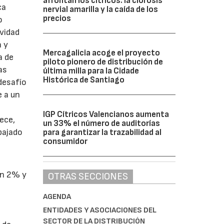
afrontan los cítricos: la clorosis
ca
nervial amarilla y la caída de los
precios
o
ividad
a y
Mercagalicia acoge el proyecto
a de
piloto pionero de distribución de
as
última milla para la Cidade
Histórica de Santiago
desafío
e a un
IGP Cítricos Valencianos aumenta
ece,
un 33% el número de auditorías
bajado
para garantizar la trazabilidad al
consumidor
s
un 2% y
OTRAS SECCIONES
AGENDA
ENTIDADES Y ASOCIACIONES DEL
SECTOR DE LA DISTRIBUCIÓN