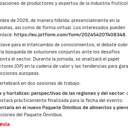
zaciones de productores y expertos de la industria frutícol
mbre de 2026, de manera híbrida: presencialmente en la
selas, así como de forma virtual. Los interesados pueden
enlace:
https://eu.jotform.com/form/202454207408348
.
lave para el intercambio de conocimientos, el debate sobr
y la búsqueda de soluciones conjuntas ante los desafíos
ta el sector. Durante la jornada, se analizará el papel
ores (OP) en la cadena de valor y las tendencias para gar
ducciones europeas.
ertebrará en dos sesiones de trabajo:
s y hortalizas: perspectivas de las regiones y del sector
:
estará prácticamente finalizada para la fecha del evento.
entaria en el nuevo Paquete Ómnibus de alimentos y pien
iciones del Paquete Ómnibus.
revia