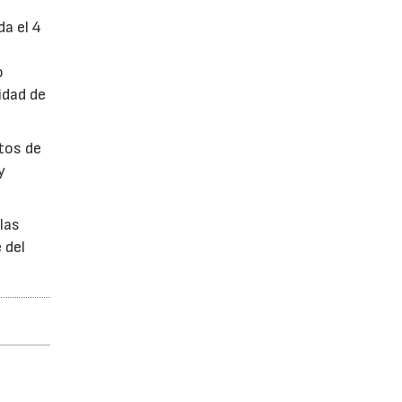
da el 4
o
idad de
ctos de
y
las
 del