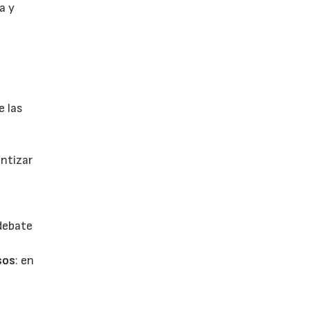
a y
e las
antizar
 debate
sos
: en