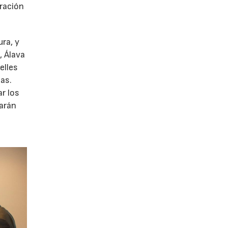
aración
ura, y
, Álava
elles
das.
r los
rarán