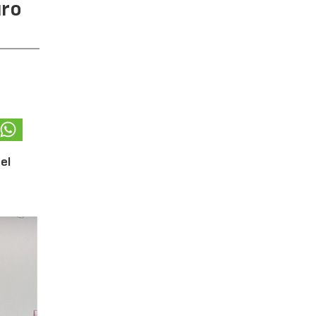
uro
el