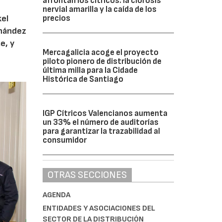
afrontan los cítricos: la clorosis
a
nervial amarilla y la caída de los
precios
kel
rnández
e, y
Mercagalicia acoge el proyecto
piloto pionero de distribución de
última milla para la Cidade
Histórica de Santiago
IGP Cítricos Valencianos aumenta
un 33% el número de auditorías
para garantizar la trazabilidad al
consumidor
OTRAS SECCIONES
AGENDA
ENTIDADES Y ASOCIACIONES DEL
SECTOR DE LA DISTRIBUCIÓN