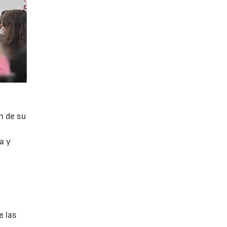
n de su
a y
e las