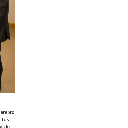
cerebro
ctos
es lo