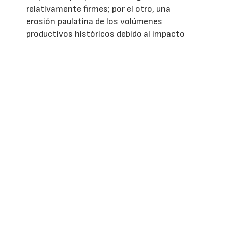
relativamente firmes; por el otro, una
erosión paulatina de los volúmenes
productivos históricos debido al impacto
acumulado de anomalías climáticas, sequías
persistentes y dificultades en las fases de
floración y cuaje. Este escenario dibuja una
paradoja sectorial: la fruta vale más en el
mercado, pero producirla es cada vez más
costoso y complejo.
Radiografía del campo: superficie
estabilizada y balance productivo
Según los datos del
Ministerio de
Agricultura, Pesca y Alimentación (MAPA)
,
la superficie total dedicada al cultivo de
fruta de pepita en España muestra una
tendencia hacia la reestructuración y la
concentración parcelaria.