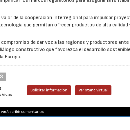
implificar los marcos regulatorios para asegurar la rentabil
 valor de la cooperación interregional para impulsar proye
tecnología que permitan ofrecer productos de alta calidad 
u compromiso de dar voz a las regiones y productores ante 
iálogo constructivo que favorezca el desarrollo sostenible
da Europa.
AS
s
Solicitar información
Ver stand virtual
s Vivas
ver/escribir comentarios