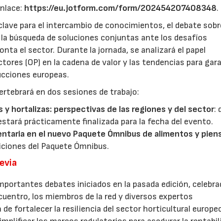
enlace:
https://eu.jotform.com/form/202454207408348
.
lave para el intercambio de conocimientos, el debate sobr
y la búsqueda de soluciones conjuntas ante los desafíos
ta el sector. Durante la jornada, se analizará el papel
ores (OP) en la cadena de valor y las tendencias para gar
ducciones europeas.
ertebrará en dos sesiones de trabajo:
s y hortalizas: perspectivas de las regiones y del sector
:
estará prácticamente finalizada para la fecha del evento.
entaria en el nuevo Paquete Ómnibus de alimentos y pien
iciones del Paquete Ómnibus.
revia
mportantes debates iniciados en la pasada edición, celebra
cuentro, los miembros de la red y diversos expertos
 de fortalecer la resiliencia del sector horticultural europe