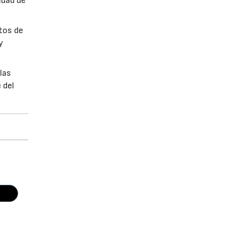
idad de
ctos de
y
las
 del