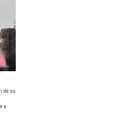
n de su
a y