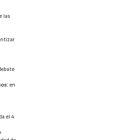
e las
antizar
 debate
sos
: en
da el 4
o