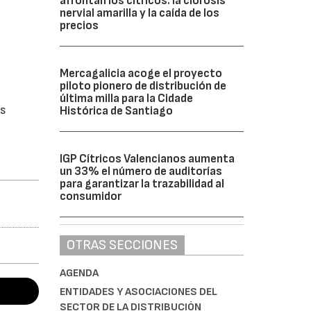
afrontan los cítricos: la clorosis
nervial amarilla y la caída de los
precios
Mercagalicia acoge el proyecto
piloto pionero de distribución de
última milla para la Cidade
os
Histórica de Santiago
IGP Cítricos Valencianos aumenta
un 33% el número de auditorías
para garantizar la trazabilidad al
consumidor
OTRAS SECCIONES
AGENDA
ENTIDADES Y ASOCIACIONES DEL
SECTOR DE LA DISTRIBUCIÓN