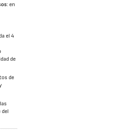
sos
: en
da el 4
o
idad de
ctos de
y
las
 del