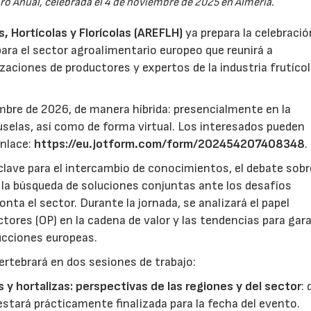
oro Anual, celebrada el 4 de noviembre de 2025 en Almería.
 Hortícolas y Florícolas (AREFLH)
ya prepara la celebració
ara el sector agroalimentario europeo que reunirá a
zaciones de productores y expertos de la industria frutícol
mbre de 2026, de manera híbrida: presencialmente en la
selas, así como de forma virtual. Los interesados pueden
enlace:
https://eu.jotform.com/form/202454207408348
.
lave para el intercambio de conocimientos, el debate sobr
y la búsqueda de soluciones conjuntas ante los desafíos
ta el sector. Durante la jornada, se analizará el papel
ores (OP) en la cadena de valor y las tendencias para gar
ducciones europeas.
ertebrará en dos sesiones de trabajo:
s y hortalizas: perspectivas de las regiones y del sector
:
estará prácticamente finalizada para la fecha del evento.