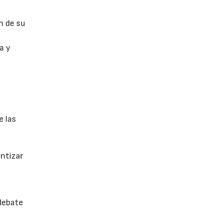
n de su
a y
e las
antizar
 debate