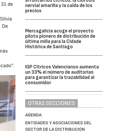
afrontan los cítricos: la clorosis
l 31 de
nervial amarilla y la caída de los
precios
Silvia
. De
Mercagalicia acoge el proyecto
piloto pionero de distribución de
última milla para la Cidade
a
Histórica de Santiago
 más
icado”.
IGP Cítricos Valencianos aumenta
un 33% el número de auditorías
para garantizar la trazabilidad al
consumidor
OTRAS SECCIONES
AGENDA
ENTIDADES Y ASOCIACIONES DEL
SECTOR DE LA DISTRIBUCIÓN