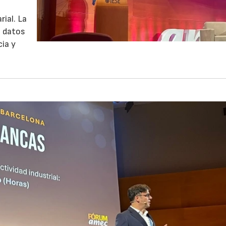
ial. La
e datos
cia y