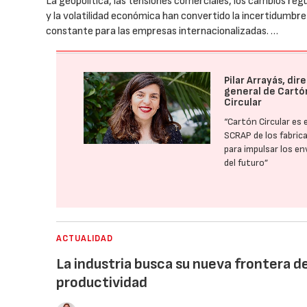
La geopolítica, las tensiones comerciales, los cambios reg
y la volatilidad económica han convertido la incertidumbre
constante para las empresas internacionalizadas. …
Pilar Arrayás, dir
general de Cartó
Circular
“Cartón Circular es e
SCRAP de los fabric
para impulsar los e
del futuro”
ACTUALIDAD
La industria busca su nueva frontera d
productividad