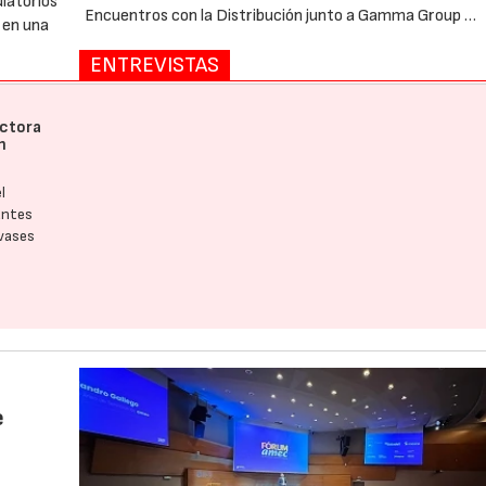
ulatorios
Encuentros con la Distribución junto a Gamma Group …
 en una
ENTREVISTAS
ectora
n
l
antes
nvases
e