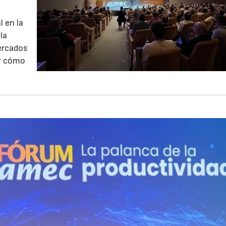
l en la
la
mercados
ar cómo