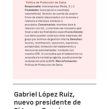
Política de Protección de Datos
Responsable:
Interempresas Media, S.L.U.
Finalidades:
Suscripción a nuestra(s)
newsletter(s). Gestión de cuenta de usuario.
Envío de emails relacionados con la misma o
relativos a intereses similares o
asociados.
Conservación:
mientras dure la
relación con Ud., o mientras sea necesario para
llevar a cabo las finalidades especificadas
Cesión:
Los datos pueden cederse a otras
empresas del
grupo
por motivos de gestión interna.
Derechos:
Acceso, rectificación, oposición, supresión,
portabilidad, limitación del tratatamiento y
decisiones automatizadas:
contacte con
nuestro DPD
. Si considera que el tratamiento no
se ajusta a la normativa vigente, puede presentar
reclamación ante la
AEPD
.
Más información:
Política de Protección de Datos
Gabriel López Ruiz,
nuevo presidente de