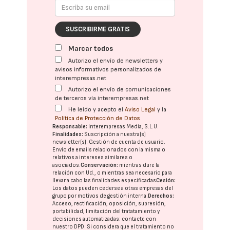
SUSCRIBIRME GRATIS
Marcar todos
Autorizo el envío de newsletters y
avisos informativos personalizados de
interempresas.net
Autorizo el envío de comunicaciones
de terceros vía interempresas.net
He leído y acepto el
Aviso Legal
y la
Política de Protección de Datos
Responsable:
Interempresas Media, S.L.U.
Finalidades:
Suscripción a nuestra(s)
newsletter(s). Gestión de cuenta de usuario.
Envío de emails relacionados con la misma o
relativos a intereses similares o
asociados.
Conservación:
mientras dure la
relación con Ud., o mientras sea necesario para
llevar a cabo las finalidades especificadas
Cesión:
Los datos pueden cederse a otras
empresas del
grupo
por motivos de gestión interna.
Derechos:
Acceso, rectificación, oposición, supresión,
portabilidad, limitación del tratatamiento y
decisiones automatizadas:
contacte con
nuestro DPD
. Si considera que el tratamiento no