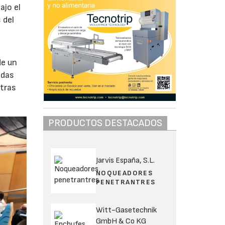
ajo el
 del
de un
adas
otras
PRODUCTOS DESTACADOS
Jarvis España, S.L.
NOQUEADORES
PENETRANTRES
Witt-Gasetechnik
GmbH & Co KG