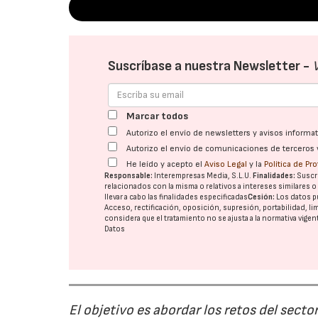
Suscríbase a nuestra Newsletter -
Marcar todos
Autorizo el envío de newsletters y avisos inform
Autorizo el envío de comunicaciones de terceros 
He leído y acepto el
Aviso Legal
y la
Política de Pr
Responsable:
Interempresas Media, S.L.U.
Finalidades:
Suscri
relacionados con la misma o relativos a intereses similares 
llevar a cabo las finalidades especificadas
Cesión:
Los datos p
Acceso, rectificación, oposición, supresión, portabilidad, l
considera que el tratamiento no se ajusta a la normativa vige
Datos
El objetivo es abordar los retos del secto