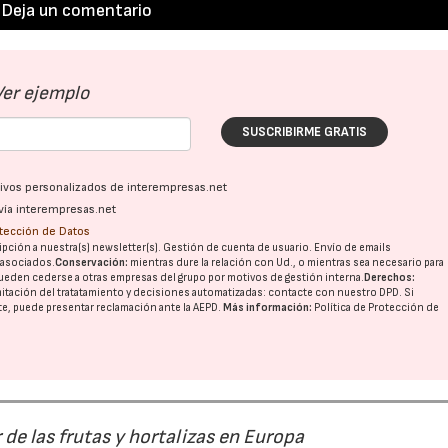
Deja un comentario
Ver ejemplo
SUSCRIBIRME GRATIS
ativos personalizados de interempresas.net
vía interempresas.net
otección de Datos
pción a nuestra(s) newsletter(s). Gestión de cuenta de usuario. Envío de emails
o asociados.
Conservación:
mientras dure la relación con Ud., o mientras sea necesario para
ueden cederse a otras
empresas del grupo
por motivos de gestión interna.
Derechos:
imitación del tratatamiento y decisiones automatizadas:
contacte con nuestro DPD
. Si
nte, puede presentar reclamación ante la
AEPD
.
Más información:
Política de Protección de
r de las frutas y hortalizas en Europa