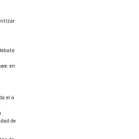
antizar
 debate
sos
: en
da el 4
o
idad de