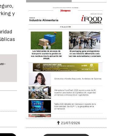
eguro,
rking y
uridad
úblicas
nes-
21/07/2026
28