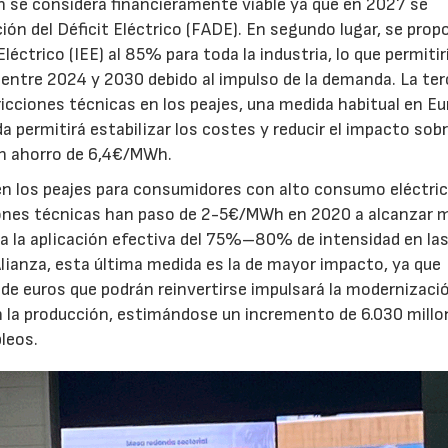
ón se considera financieramente viable ya que en 2027 se
ón del Déficit Eléctrico (FADE). En segundo lugar, se prop
léctrico (IEE) al 85% para toda la industria, lo que permitir
 entre 2024 y 2030 debido al impulso de la demanda. La ter
ricciones técnicas en los peajes, una medida habitual en E
da permitirá estabilizar los costes y reducir el impacto sobr
un ahorro de 6,4€/MWh.
en los peajes para consumidores con alto consumo eléctric
ciones técnicas han paso de 2-5€/MWh en 2020 a alcanzar 
a la aplicación efectiva del 75%–80% de intensidad en la
Alianza, esta última medida es la de mayor impacto, ya que
 de euros que podrán reinvertirse impulsará la modernizaci
en la producción, estimándose un incremento de 6.030 millo
pleos.