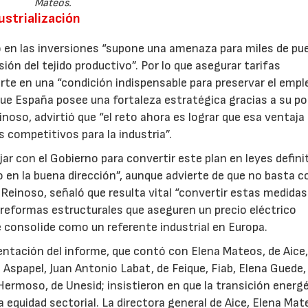
Mateos.
ustrialización
o en las inversiones “supone una amenaza para miles de pu
sión del tejido productivo”. Por lo que asegurar tarifas
rte en una “condición indispensable para preservar el empl
nque España posee una fortaleza estratégica gracias a su po
inoso, advirtió que “el reto ahora es lograr que esa ventaja
s competitivos para la industria”.
ar con el Gobierno para convertir este plan en leyes defini
 en la buena dirección”, aunque advierte de que no basta c
 Reinoso, señaló que resulta vital “convertir estas medidas
formas estructurales que aseguren un precio eléctrico
 consolide como un referente industrial en Europa.
entación del informe, que contó con Elena Mateos, de Aice,
Aspapel, Juan Antonio Labat, de Feique, Fiab, Elena Guede,
Hermoso, de Unesid; insistieron en que la transición energ
a equidad sectorial. La directora general de Aice, Elena Mat