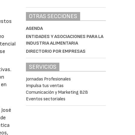
OTRAS SECCIONES
estos
AGENDA
eo
ENTIDADES Y ASOCIACIONES PARA LA
INDUSTRIA ALIMENTARIA
tencial
 se
DIRECTORIO POR EMPRESAS
SERVICIOS
tivas.
on
Jornadas Profesionales
 en
Impulsa tus ventas
Comunicación y Marketing B2B
Eventos sectoriales
 José
 de
ética
eos,