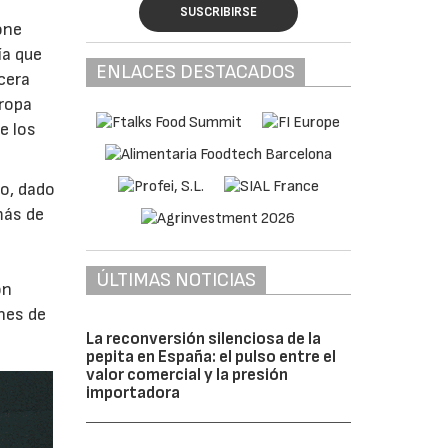
SUSCRIBIRSE
one
ía que
ENLACES DESTACADOS
cera
uropa
e los
o, dado
más de
s
ÚLTIMAS NOTICIAS
ón
nes de
La reconversión silenciosa de la
pepita en España: el pulso entre el
valor comercial y la presión
importadora