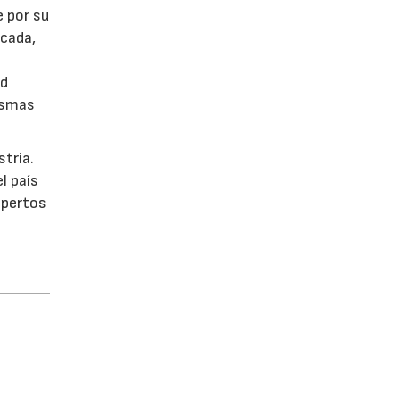
e por su
écada,
ad
ismas
stria.
l país
xpertos