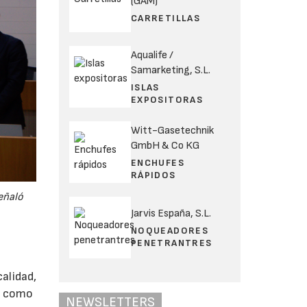
(GAM)
CARRETILLAS
Aqualife /
Samarketing, S.L.
ISLAS
EXPOSITORAS
Witt-Gasetechnik
GmbH & Co KG
ENCHUFES
RÁPIDOS
eñaló
Jarvis España, S.L.
NOQUEADORES
PENETRANTRES
alidad,
s, como
NEWSLETTERS