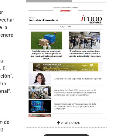
er
vechar
e la
genere
n
ra
 El
ción”.
 ha
nal”.
ón de
21/07/2026
2
60