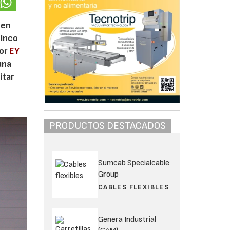
 en
cinco
por
EY
una
itar
PRODUCTOS DESTACADOS
Sumcab Specialcable
Group
CABLES FLEXIBLES
Genera Industrial