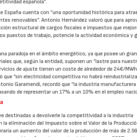
titividad española”.
ue España cuenta con “una oportunidad histórica para atra
entes renovables”. Antonio Hernández valoró que para apro
cción estructural de cargos fiscales e impuestos que mejor
os puestos de trabajo, potencie la actividad económica y 
una paradoja en el ámbito energético, ya que posee un gra
riales que, según la entidad, suponen un “lastre para nuest
rvicios de ajuste tienen un coste de alrededor de 24€/MWh.
ó que “sin electricidad competitiva no habrá reindustrializa
Antonio Garamendi, recordó que “la industria manufacturera
pasando de representar un 17% a un 10% en el empleo nacio
ia
ve destinadas a devolverle la competitividad a la industria
la eliminación del Impuesto sobre el Valor de la Producci
21/07/2026
28/07/2026
eraría un aumento del valor de la producción de más de 2.5