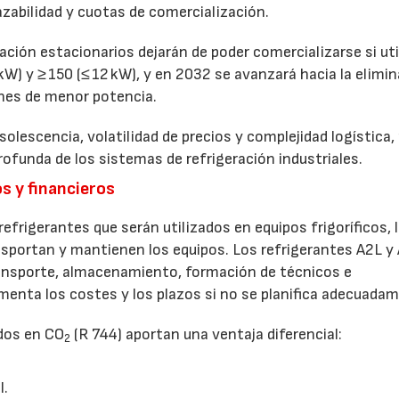
zabilidad y cuotas de comercialización.
ación estacionarios dejarán de poder comercializarse si uti
W) y ≥ 150 (≤ 12 kW), y en 2032 se avanzará hacia la elimi
ones de menor potencia.
olescencia, volatilidad de precios y complejidad logística,
ofunda de los sistemas de refrigeración industriales.
os y financieros
efrigerantes que serán utilizados en equipos frigoríficos, 
sportan y mantienen los equipos. Los refrigerantes A2L y 
ransporte, almacenamiento, formación de técnicos e
ementa los costes y los plazos si no se planifica adecuada
ados en CO
(R 744) aportan una ventaja diferencial:
2
21/07/2026
28/07/202
l.