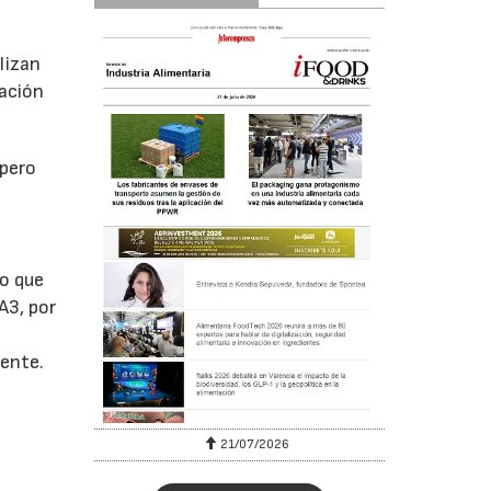
lizan
nación
 pero
lo que
A3, por
mente.
6
21/07/2026