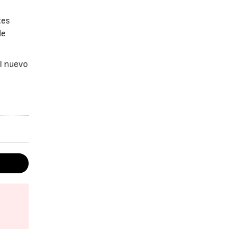
tes
de
el nuevo