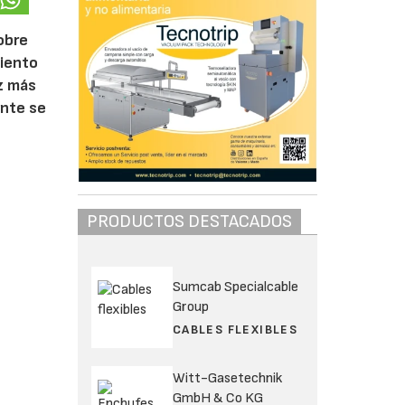
obre
miento
ez más
ante se
PRODUCTOS DESTACADOS
Sumcab Specialcable
Group
CABLES FLEXIBLES
Witt-Gasetechnik
GmbH & Co KG