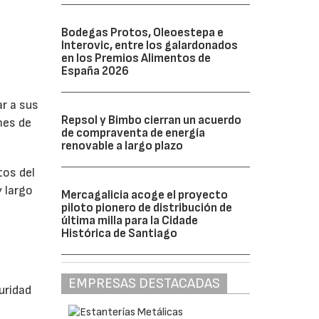
Bodegas Protos, Oleoestepa e
Interovic, entre los galardonados
en los Premios Alimentos de
España 2026
r a sus
Repsol y Bimbo cierran un acuerdo
nes de
de compraventa de energía
renovable a largo plazo
tos del
 largo
Mercagalicia acoge el proyecto
piloto pionero de distribución de
última milla para la Cidade
Histórica de Santiago
EMPRESAS DESTACADAS
uridad