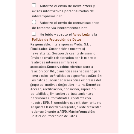
Autorizo el envío de newsletters y
avisos informativos personalizados de
interempresas.net
Autorizo el envío de comunicaciones
de terceros vía interempresas.net
He leído y acepto el
Aviso Legal
y la
Política de Protección de Datos
Responsable:
Interempresas Media, S.L.U.
Finalidades:
Suscripción a nuestra(s)
newsletter(s). Gestión de cuenta de usuario.
Envío de emails relacionados con la misma o
relativos a intereses similares o
asociados.
Conservación:
mientras dure la
relación con Ud., o mientras sea necesario para
llevar a cabo las finalidades especificadas
Cesión:
Los datos pueden cederse a otras
empresas del
grupo
por motivos de gestión interna.
Derechos:
Acceso, rectificación, oposición, supresión,
portabilidad, limitación del tratatamiento y
decisiones automatizadas:
contacte con
nuestro DPD
. Si considera que el tratamiento no
se ajusta a la normativa vigente, puede presentar
reclamación ante la
AEPD
.
Más información:
Política de Protección de Datos