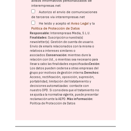
avisos informativos personalizados de
interempresas.net
Autorizo el envío de comunicaciones
de terceros vía interempresas.net
He leído y acepto el
Aviso Legal
y la
Política de Protección de Datos
Responsable:
Interempresas Media, S.L.U.
Finalidades:
Suscripción a nuestra(s)
newsletter(s). Gestión de cuenta de usuario.
Envío de emails relacionados con la misma o
relativos a intereses similares o
asociados.
Conservación:
mientras dure la
relación con Ud., o mientras sea necesario para
llevar a cabo las finalidades especificadas
Cesión:
Los datos pueden cederse a otras
empresas del
grupo
por motivos de gestión interna.
Derechos:
Acceso, rectificación, oposición, supresión,
portabilidad, limitación del tratatamiento y
decisiones automatizadas:
contacte con
nuestro DPD
. Si considera que el tratamiento no
se ajusta a la normativa vigente, puede presentar
reclamación ante la
AEPD
.
Más información:
Política de Protección de Datos