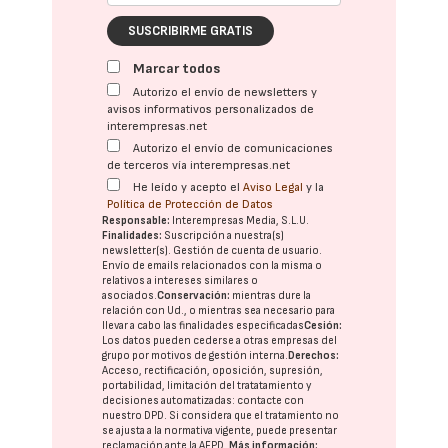
SUSCRIBIRME GRATIS
Marcar todos
Autorizo el envío de newsletters y
avisos informativos personalizados de
interempresas.net
Autorizo el envío de comunicaciones
de terceros vía interempresas.net
He leído y acepto el
Aviso Legal
y la
Política de Protección de Datos
Responsable:
Interempresas Media, S.L.U.
Finalidades:
Suscripción a nuestra(s)
newsletter(s). Gestión de cuenta de usuario.
Envío de emails relacionados con la misma o
relativos a intereses similares o
asociados.
Conservación:
mientras dure la
relación con Ud., o mientras sea necesario para
llevar a cabo las finalidades especificadas
Cesión:
Los datos pueden cederse a otras
empresas del
grupo
por motivos de gestión interna.
Derechos:
Acceso, rectificación, oposición, supresión,
portabilidad, limitación del tratatamiento y
decisiones automatizadas:
contacte con
nuestro DPD
. Si considera que el tratamiento no
se ajusta a la normativa vigente, puede presentar
reclamación ante la
AEPD
.
Más información: