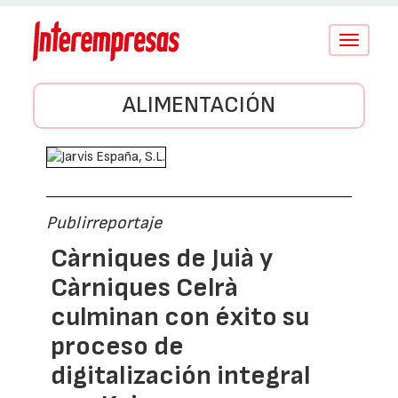
Conmutar
navegació
ALIMENTACIÓN
Publirreportaje
Càrniques de Juià y
Càrniques Celrà
culminan con éxito su
proceso de
digitalización integral