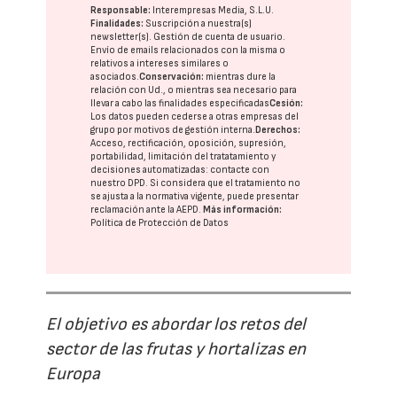
Responsable:
Interempresas Media, S.L.U.
Finalidades:
Suscripción a nuestra(s)
newsletter(s). Gestión de cuenta de usuario.
Envío de emails relacionados con la misma o
relativos a intereses similares o
asociados.
Conservación:
mientras dure la
relación con Ud., o mientras sea necesario para
llevar a cabo las finalidades especificadas
Cesión:
Los datos pueden cederse a otras
empresas del
grupo
por motivos de gestión interna.
Derechos:
Acceso, rectificación, oposición, supresión,
portabilidad, limitación del tratatamiento y
decisiones automatizadas:
contacte con
nuestro DPD
. Si considera que el tratamiento no
se ajusta a la normativa vigente, puede presentar
reclamación ante la
AEPD
.
Más información:
Política de Protección de Datos
El objetivo es abordar los retos del
sector de las frutas y hortalizas en
Europa