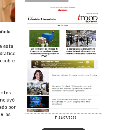
añola
 a esta
edrático
ó sobre
rentes
oncluyó
ado por
de las
6
21/07/2026