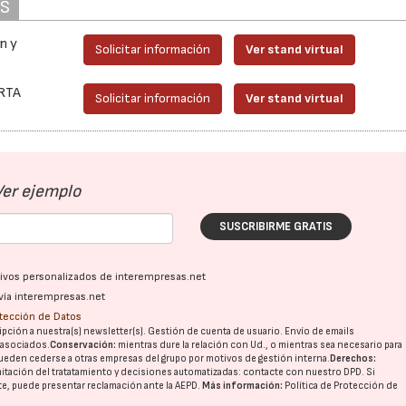
AS
n y
Solicitar información
Ver stand virtual
IRTA
Solicitar información
Ver stand virtual
Ver ejemplo
SUSCRIBIRME GRATIS
ativos personalizados de interempresas.net
vía interempresas.net
otección de Datos
pción a nuestra(s) newsletter(s). Gestión de cuenta de usuario. Envío de emails
o asociados.
Conservación:
mientras dure la relación con Ud., o mientras sea necesario para
ueden cederse a otras
empresas del grupo
por motivos de gestión interna.
Derechos:
imitación del tratatamiento y decisiones automatizadas:
contacte con nuestro DPD
. Si
nte, puede presentar reclamación ante la
AEPD
.
Más información:
Política de Protección de