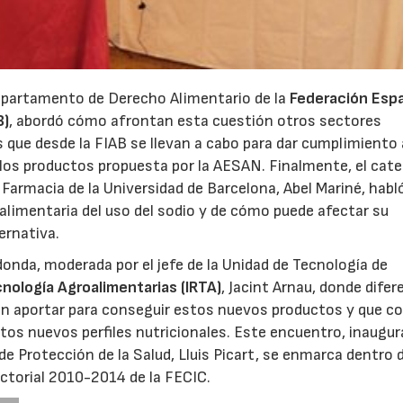
 departamento de Derecho Alimentario de la
Federación Esp
B)
, abordó cómo afrontan esta cuestión otros sectores
s que desde la FIAB se llevan a cabo para dar cumplimiento
e los productos propuesta por la AESAN. Finalmente, el cat
 Farmacia de la Universidad de Barcelona, Abel Mariné, habl
d alimentaria del uso del sodio y de cómo puede afectar su
ernativa.
onda, moderada por el jefe de la Unidad de Tecnología de
cnología Agroalimentarias (IRTA)
, Jacint Arnau, donde dife
en aportar para conseguir estos nuevos productos y que c
tos nuevos perfiles nutricionales. Este encuentro, inaugur
 de Protección de la Salud, Lluis Picart, se enmarca dentro 
21/07/2026
28/07/202
ectorial 2010-2014 de la FECIC.