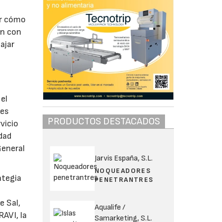
er cómo
ón con
ajar
el
tes
PRODUCTOS DESTACADOS
vicio
dad
General
Jarvis España, S.L.
NOQUEADORES
ategia
PENETRANTRES
e Sal,
Aqualife /
AVI, la
Samarketing, S.L.