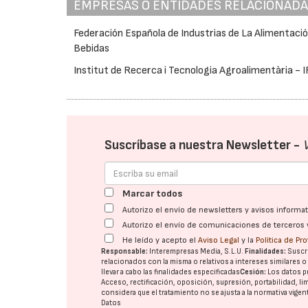
EMPRESAS O ENTIDADES RELACIONAD
Federación Española de Industrias de La Alimentació
Bebidas
Institut de Recerca i Tecnologia Agroalimentària - 
Suscríbase a nuestra Newsletter -
Marcar todos
Autorizo el envío de newsletters y avisos inform
Autorizo el envío de comunicaciones de terceros 
He leído y acepto el
Aviso Legal
y la
Política de Pr
Responsable:
Interempresas Media, S.L.U.
Finalidades:
Suscri
relacionados con la misma o relativos a intereses similares 
llevar a cabo las finalidades especificadas
Cesión:
Los datos p
Acceso, rectificación, oposición, supresión, portabilidad, l
considera que el tratamiento no se ajusta a la normativa vige
Datos