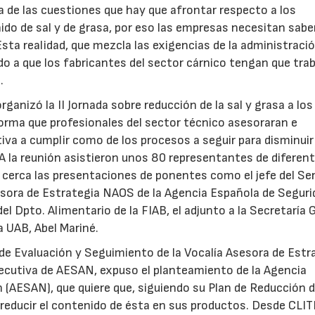
a de las cuestiones que hay que afrontar respecto a los
nido de sal y de grasa, por eso las empresas necesitan sab
Esta realidad, que mezcla las exigencias de la administraci
ado a que los fabricantes del sector cárnico tengan que trab
.
ganizó la II Jornada sobre reducción de la sal y grasa a los
 forma que profesionales del sector técnico asesoraran e
va a cumplir como de los procesos a seguir para disminuir 
 A la reunión asistieron unos 80 representantes de diferen
cerca las presentaciones de ponentes como el jefe del Ser
esora de Estrategia NAOS de la Agencia Española de Seguri
el Dpto. Alimentario de la FIAB, el adjunto a la Secretaría 
a UAB, Abel Mariné.
o de Evaluación y Seguimiento de la Vocalía Asesora de Estr
jecutiva de AESAN, expuso el planteamiento de la Agencia
 (AESAN), que quiere que, siguiendo su Plan de Reducción d
educir el contenido de ésta en sus productos. Desde CLITR