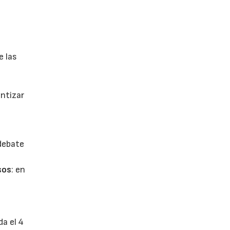
e las
antizar
 debate
sos
: en
da el 4