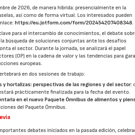
mbre de 2026, de manera híbrida: presencialmente en la
selas, así como de forma virtual. Los interesados pueden
enlace:
https://eu.jotform.com/form/202454207408348
.
lave para el intercambio de conocimientos, el debate sobr
y la búsqueda de soluciones conjuntas ante los desafíos
ta el sector. Durante la jornada, se analizará el papel
ores (OP) en la cadena de valor y las tendencias para gar
ducciones europeas.
ertebrará en dos sesiones de trabajo:
s y hortalizas: perspectivas de las regiones y del sector
:
estará prácticamente finalizada para la fecha del evento.
entaria en el nuevo Paquete Ómnibus de alimentos y pien
iciones del Paquete Ómnibus.
revia
mportantes debates iniciados en la pasada edición, celebra