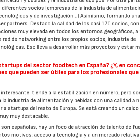
ntación y bebidas y la industria de equipos. Por otra parte
s diferentes socios (empresas de la industria de alimentaci
tecnológicos y de investigación…) Asimismo, formando un
ser partners. Destaco la calidad de los casi 170 socios, con
ciones muy elevada en todos los entornos geográficos, a 
red de networking entre los propios socios, industria de
ológicas. Eso lleva a desarrollar más proyectos y estar m
tartups del sector foodtech en España? ¿Y, en conc
nes que pueden ser útiles para los profesionales que
nteresante: tiende a la estabilización en número, pero so
la industria de alimentación y bebidas con una calidad a n
r a startups del resto de Europa. Se está creando un caldo
s muy muy destacable.
on españolas, hay un foco de atracción de talento de fue
intos motivos: acceso a tecnología y a un mercado relati