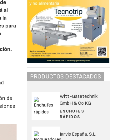
sde
á al
 la
es para
n
ción.
PRODUCTOS DESTACADOS
ad
Witt-Gasetechnik
ón de
GmbH & Co KG
esiones
ENCHUFES
RÁPIDOS
Jarvis España, S.L.