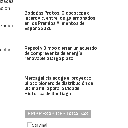
tizadas
ación
Bodegas Protos, Oleoestepa e
Interovic, entre los galardonados
en los Premios Alimentos de
ización
España 2026
Repsol y Bimbo cierran un acuerdo
ocidad
de compraventa de energía
renovable a largo plazo
Mercagalicia acoge el proyecto
piloto pionero de distribución de
última milla para la Cidade
Histórica de Santiago
EMPRESAS DESTACADAS