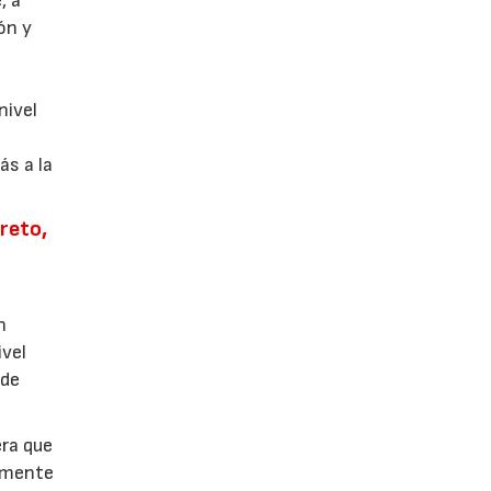
, a
ón y
a
nivel
ás a la
reto,
n
ivel
 de
ra que
vamente