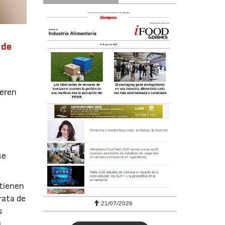
 de
ieren
se
 tienen
rata de
6
21/07/2026
s
s