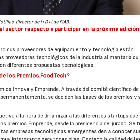
tillas, director de I+D+i de FIAB.
el sector respecto a participar en la próxima edición
omo sus proveedores de equipamiento y tecnología están
los proveedores tecnológicos de la industria alimentaria qu
con diferentes propuestas tecnológicas.
n de los Premios FoodTech?
emios Innova y Emprende. A través del comité científico de
 permanentemente, se deciden las bases de los premios y 
activo a la hora de dinamizar a las diferentes startups que
los premios Emprende, desde la presidencia del jurado. Se t
21/07/2026
28/07/202
estas empresas tecnológicas emergentes den a conocer su
muy interesante para todas ellas. Destaco la calidad de la