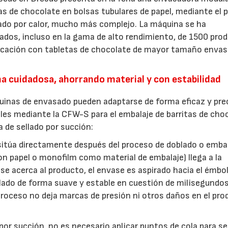
as de chocolate en bolsas tubulares de papel, mediante el 
ellado por calor, mucho más complejo. La máquina se ha
tados, incluso en la gama de alto rendimiento, de 1500 pro
licación con tabletas de chocolate de mayor tamaño envas
a cuidadosa, ahorrando material y con estabilidad
nas de envasado pueden adaptarse de forma eficaz y prec
les mediante la CFW-S para el embalaje de barritas de cho
 de sellado por succión:
e sitúa directamente después del proceso de doblado o emba
n papel o monofilm como material de embalaje) llega a la
 se acerca al producto, el envase es aspirado hacia el émbo
llado de forma suave y estable en cuestión de milisegundos
roceso no deja marcas de presión ni otros daños en el pro
por succión, no es necesario aplicar puntos de cola para sel