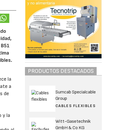
ado
idad,
 B51
tima
ibles.
PRODUCTOS DESTACADOS
ce la
ate a
Sumcab Specialcable
os de
Group
CABLES FLEXIBLES
 y la
Witt-Gasetechnik
GmbH & Co KG
endo al