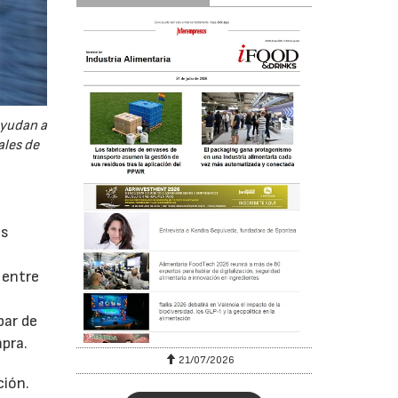
ayudan a
ales de
as
 entre
par de
mpra.
6
21/07/2026
ción.