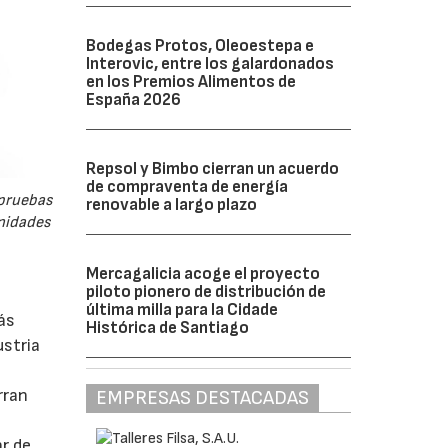
Bodegas Protos, Oleoestepa e
Interovic, entre los galardonados
en los Premios Alimentos de
España 2026
Repsol y Bimbo cierran un acuerdo
de compraventa de energía
 pruebas
renovable a largo plazo
unidades
Mercagalicia acoge el proyecto
piloto pionero de distribución de
última milla para la Cidade
ás
Histórica de Santiago
ustria
rran
EMPRESAS DESTACADAS
ar de