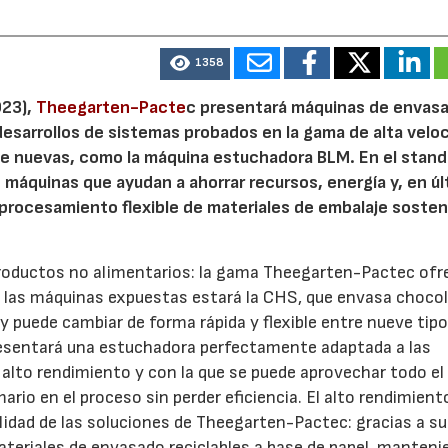
1358
023),
Theegarten-Pacte
c presentará máquinas de envas
esarrollos de sistemas probados en la gama de alta veloc
e nuevas, como la máquina estuchadora BLM. En el stand
 máquinas que ayudan a ahorrar recursos, energía y, en úl
l procesamiento flexible de materiales de embalaje sosten
roductos no alimentarios: la gama Theegarten-Pactec ofre
e las máquinas expuestas estará la CHS, que envasa chocol
 puede cambiar de forma rápida y flexible entre nueve tip
resentará una estuchadora perfectamente adaptada a las
alto rendimiento y con la que se puede aprovechar todo el
io en el proceso sin perder eficiencia. El alto rendimiento
lidad de las soluciones de Theegarten-Pactec: gracias a su
teriales de envasado reciclables a base de papel, manteni