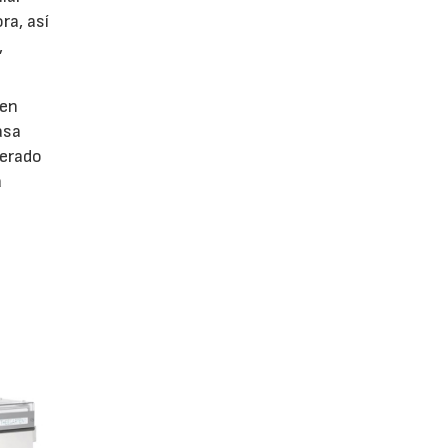
ra, así
,
 en
asa
cerado
a