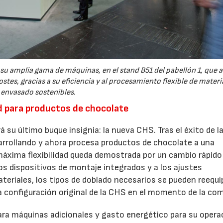
u amplia gama de máquinas, en el stand B51 del pabellón 1, que 
ostes, gracias a su eficiencia y al procesamiento flexible de materi
envasado sostenibles.
d para productos de chocolate
á su último buque insignia: la nueva CHS. Tras el éxito de l
sarrollando y ahora procesa productos de chocolate a una
áxima flexibilidad queda demostrada por un cambio rápido
los dispositivos de montaje integrados y a los ajustes
ateriales, los tipos de doblado necesarios se pueden reequi
a configuración original de la CHS en el momento de la co
21/07/2026
28/07/202
ara máquinas adicionales y gasto energético para su opera