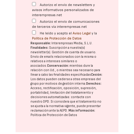
Autorizo el envío de newsletters y
avisos informativos personalizados de
interempresas.net
Autorizo el envío de comunicaciones
de terceros vía interempresas.net
He leído y acepto el
Aviso Legal
y la
Política de Protección de Datos
Responsable:
Interempresas Media, S.L.U.
Finalidades:
Suscripción a nuestra(s)
newsletter(s). Gestión de cuenta de usuario.
Envío de emails relacionados con la misma o
relativos a intereses similares o
asociados.
Conservación:
mientras dure la
relación con Ud., o mientras sea necesario para
llevar a cabo las finalidades especificadas
Cesión:
Los datos pueden cederse a otras
empresas del
grupo
por motivos de gestión interna.
Derechos:
Acceso, rectificación, oposición, supresión,
portabilidad, limitación del tratatamiento y
decisiones automatizadas:
contacte con
nuestro DPD
. Si considera que el tratamiento no
se ajusta a la normativa vigente, puede presentar
reclamación ante la
AEPD
.
Más información:
Política de Protección de Datos