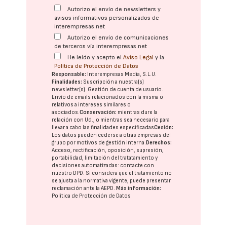
Autorizo el envío de newsletters y
avisos informativos personalizados de
interempresas.net
Autorizo el envío de comunicaciones
de terceros vía interempresas.net
He leído y acepto el
Aviso Legal
y la
Política de Protección de Datos
Responsable:
Interempresas Media, S.L.U.
Finalidades:
Suscripción a nuestra(s)
newsletter(s). Gestión de cuenta de usuario.
Envío de emails relacionados con la misma o
relativos a intereses similares o
asociados.
Conservación:
mientras dure la
relación con Ud., o mientras sea necesario para
llevar a cabo las finalidades especificadas
Cesión:
Los datos pueden cederse a otras
empresas del
grupo
por motivos de gestión interna.
Derechos:
Acceso, rectificación, oposición, supresión,
portabilidad, limitación del tratatamiento y
decisiones automatizadas:
contacte con
nuestro DPD
. Si considera que el tratamiento no
se ajusta a la normativa vigente, puede presentar
reclamación ante la
AEPD
.
Más información:
Política de Protección de Datos