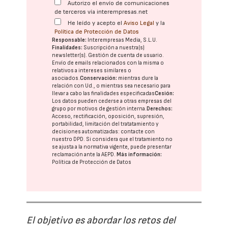
Autorizo el envío de comunicaciones
de terceros vía interempresas.net
He leído y acepto el
Aviso Legal
y la
Política de Protección de Datos
Responsable:
Interempresas Media, S.L.U.
Finalidades:
Suscripción a nuestra(s)
newsletter(s). Gestión de cuenta de usuario.
Envío de emails relacionados con la misma o
relativos a intereses similares o
asociados.
Conservación:
mientras dure la
relación con Ud., o mientras sea necesario para
llevar a cabo las finalidades especificadas
Cesión:
Los datos pueden cederse a otras
empresas del
grupo
por motivos de gestión interna.
Derechos:
Acceso, rectificación, oposición, supresión,
portabilidad, limitación del tratatamiento y
decisiones automatizadas:
contacte con
nuestro DPD
. Si considera que el tratamiento no
se ajusta a la normativa vigente, puede presentar
reclamación ante la
AEPD
.
Más información:
Política de Protección de Datos
El objetivo es abordar los retos del