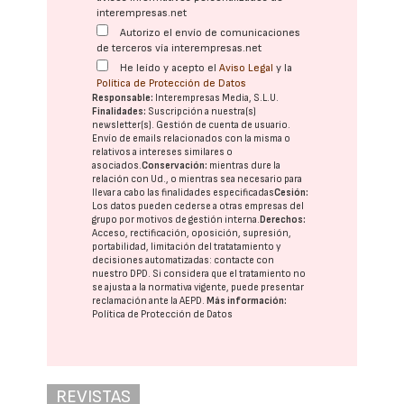
interempresas.net
Autorizo el envío de comunicaciones
de terceros vía interempresas.net
He leído y acepto el
Aviso Legal
y la
Política de Protección de Datos
Responsable:
Interempresas Media, S.L.U.
Finalidades:
Suscripción a nuestra(s)
newsletter(s). Gestión de cuenta de usuario.
Envío de emails relacionados con la misma o
relativos a intereses similares o
asociados.
Conservación:
mientras dure la
relación con Ud., o mientras sea necesario para
llevar a cabo las finalidades especificadas
Cesión:
Los datos pueden cederse a otras
empresas del
grupo
por motivos de gestión interna.
Derechos:
Acceso, rectificación, oposición, supresión,
portabilidad, limitación del tratatamiento y
decisiones automatizadas:
contacte con
nuestro DPD
. Si considera que el tratamiento no
se ajusta a la normativa vigente, puede presentar
reclamación ante la
AEPD
.
Más información:
Política de Protección de Datos
REVISTAS