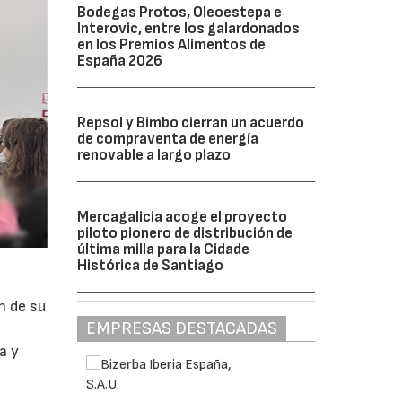
Bodegas Protos, Oleoestepa e
Interovic, entre los galardonados
en los Premios Alimentos de
España 2026
Repsol y Bimbo cierran un acuerdo
de compraventa de energía
renovable a largo plazo
Mercagalicia acoge el proyecto
piloto pionero de distribución de
última milla para la Cidade
Histórica de Santiago
n de su
EMPRESAS DESTACADAS
a y