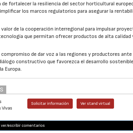
 de fortalecer la resiliencia del sector horticultural europe
implificar los marcos regulatorios para asegurar la rentabil
 valor de la cooperación interregional para impulsar proye
tecnología que permitan ofrecer productos de alta calidad 
u compromiso de dar voz a las regiones y productores ante 
iálogo constructivo que favorezca el desarrollo sostenible
da Europa.
AS
s
Solicitar información
Ver stand virtual
s Vivas
ver/escribir comentarios