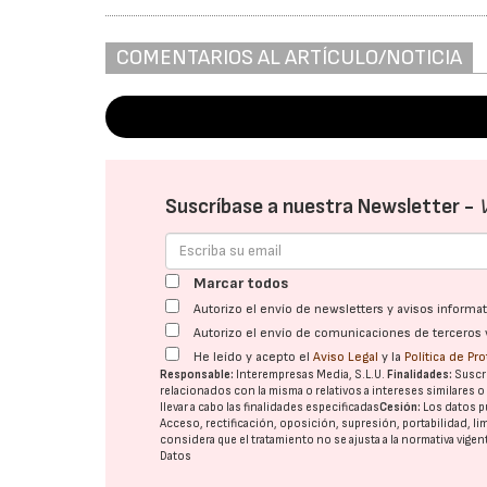
COMENTARIOS AL ARTÍCULO/NOTICIA
Suscríbase a nuestra Newsletter -
Marcar todos
Autorizo el envío de newsletters y avisos inform
Autorizo el envío de comunicaciones de terceros 
He leído y acepto el
Aviso Legal
y la
Política de Pr
Responsable:
Interempresas Media, S.L.U.
Finalidades:
Suscri
relacionados con la misma o relativos a intereses similares 
llevar a cabo las finalidades especificadas
Cesión:
Los datos p
Acceso, rectificación, oposición, supresión, portabilidad, l
considera que el tratamiento no se ajusta a la normativa vige
Datos