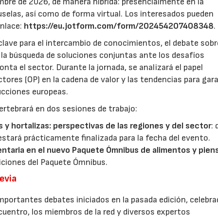
mbre de 2026, de manera híbrida: presencialmente en la
selas, así como de forma virtual. Los interesados pueden
enlace:
https://eu.jotform.com/form/202454207408348
.
lave para el intercambio de conocimientos, el debate sobr
y la búsqueda de soluciones conjuntas ante los desafíos
ta el sector. Durante la jornada, se analizará el papel
ores (OP) en la cadena de valor y las tendencias para gar
ducciones europeas.
ertebrará en dos sesiones de trabajo:
s y hortalizas: perspectivas de las regiones y del sector
:
estará prácticamente finalizada para la fecha del evento.
entaria en el nuevo Paquete Ómnibus de alimentos y pien
iciones del Paquete Ómnibus.
revia
mportantes debates iniciados en la pasada edición, celebra
cuentro, los miembros de la red y diversos expertos