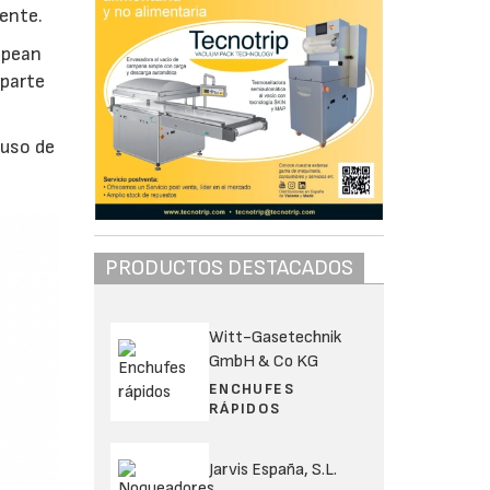
iente.
opean
 parte
 uso de
PRODUCTOS DESTACADOS
Witt-Gasetechnik
GmbH & Co KG
ENCHUFES
RÁPIDOS
Jarvis España, S.L.