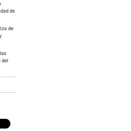
o
idad de
ctos de
y
las
 del