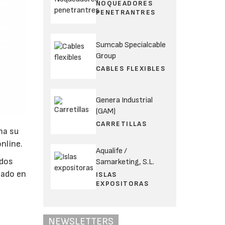
NOQUEADORES
PENETRANTRES
Sumcab Specialcable
Group
CABLES FLEXIBLES
Genera Industrial
(GAM)
CARRETILLAS
ma su
nline.
Aqualife /
ados
Samarketing, S.L.
sado en
ISLAS
EXPOSITORAS
NEWSLETTERS