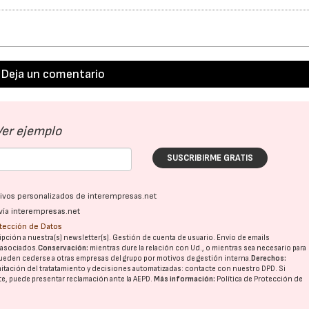
Deja un comentario
Ver ejemplo
SUSCRIBIRME GRATIS
ativos personalizados de interempresas.net
vía interempresas.net
otección de Datos
pción a nuestra(s) newsletter(s). Gestión de cuenta de usuario. Envío de emails
o asociados.
Conservación:
mientras dure la relación con Ud., o mientras sea necesario para
ueden cederse a otras
empresas del grupo
por motivos de gestión interna.
Derechos:
imitación del tratatamiento y decisiones automatizadas:
contacte con nuestro DPD
. Si
nte, puede presentar reclamación ante la
AEPD
.
Más información:
Política de Protección de
21/07/2026
28/07/202