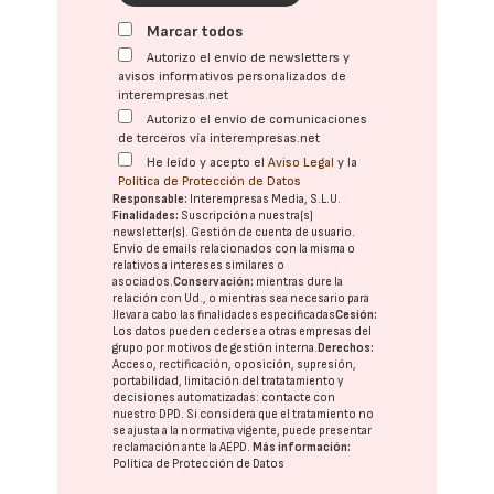
Marcar todos
Autorizo el envío de newsletters y
avisos informativos personalizados de
interempresas.net
Autorizo el envío de comunicaciones
de terceros vía interempresas.net
He leído y acepto el
Aviso Legal
y la
Política de Protección de Datos
Responsable:
Interempresas Media, S.L.U.
Finalidades:
Suscripción a nuestra(s)
newsletter(s). Gestión de cuenta de usuario.
Envío de emails relacionados con la misma o
relativos a intereses similares o
asociados.
Conservación:
mientras dure la
relación con Ud., o mientras sea necesario para
llevar a cabo las finalidades especificadas
Cesión:
Los datos pueden cederse a otras
empresas del
grupo
por motivos de gestión interna.
Derechos:
Acceso, rectificación, oposición, supresión,
portabilidad, limitación del tratatamiento y
decisiones automatizadas:
contacte con
nuestro DPD
. Si considera que el tratamiento no
se ajusta a la normativa vigente, puede presentar
reclamación ante la
AEPD
.
Más información:
Política de Protección de Datos