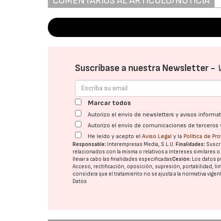
COMENTARIOS AL ARTÍCULO/NOTICIA
Suscríbase a nuestra Newsletter -
Marcar todos
Autorizo el envío de newsletters y avisos inform
Autorizo el envío de comunicaciones de terceros 
He leído y acepto el
Aviso Legal
y la
Política de Pr
Responsable:
Interempresas Media, S.L.U.
Finalidades:
Suscri
relacionados con la misma o relativos a intereses similares 
llevar a cabo las finalidades especificadas
Cesión:
Los datos p
Acceso, rectificación, oposición, supresión, portabilidad, l
considera que el tratamiento no se ajusta a la normativa vige
Datos