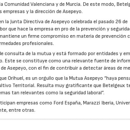
la Comunidad Valenciana y de Murcia. De este modo, Betel
as empresas y la dirección de Asepeyo.
 la Junta Directiva de Asepeyo celebrada el pasado 26 de
abor que hace la empresa en pro de la prevención y segurida
mantiene un firme compromiso en materia de prevención c
nfermedades profesionales.
de consulta de la mutua y está formado por entidades y e
rio. Este se constituye como una relevante fuente de info
io de Asepeyo, con el fin de contribuir a detectar áreas de me
que Orihuel, es un orgullo que la Mutua Asepeyo “haya pen
tivo Territorial. Resulta muy gratificante que Betelgeux 
emas tan relevantes como la seguridad laboral”.
rticipan empresas como Ford España, Marazzi Iberia, Unive
te, entre otras.