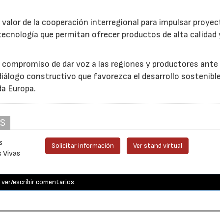
 valor de la cooperación interregional para impulsar proye
tecnología que permitan ofrecer productos de alta calidad 
u compromiso de dar voz a las regiones y productores ante 
iálogo constructivo que favorezca el desarrollo sostenible
da Europa.
AS
s
Solicitar información
Ver stand virtual
s Vivas
ver/escribir comentarios