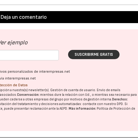
Deja un comentario
Ver ejemplo
SUSCRIBIRME GRATIS
ativos personalizados de interempresas.net
vía interempresas.net
otección de Datos
pción a nuestra(s) newsletter(s). Gestión de cuenta de usuario. Envío de emails
o asociados.
Conservación:
mientras dure la relación con Ud., o mientras sea necesario para
ueden cederse a otras
empresas del grupo
por motivos de gestión interna.
Derechos:
imitación del tratatamiento y decisiones automatizadas:
contacte con nuestro DPD
. Si
nte, puede presentar reclamación ante la
AEPD
.
Más información:
Política de Protección de