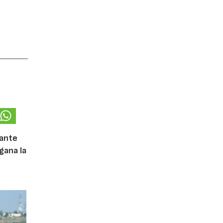
iante
gana la