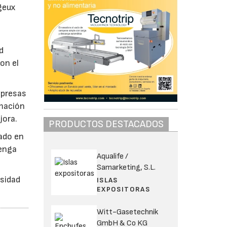
geux
d
on el
mpresas
rmación
jora.
PRODUCTOS DESTACADOS
sado en
tenga
Aqualife /
Samarketing, S.L.
rsidad
ISLAS
EXPOSITORAS
Witt-Gasetechnik
GmbH & Co KG