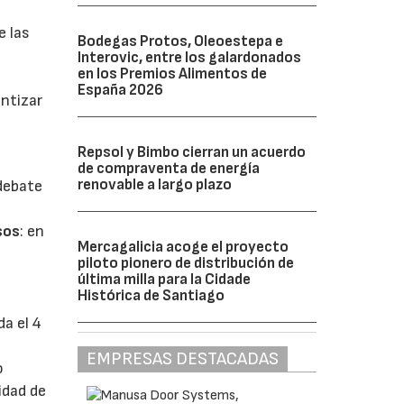
e las
Bodegas Protos, Oleoestepa e
Interovic, entre los galardonados
en los Premios Alimentos de
España 2026
antizar
Repsol y Bimbo cierran un acuerdo
de compraventa de energía
renovable a largo plazo
 debate
sos
: en
Mercagalicia acoge el proyecto
piloto pionero de distribución de
última milla para la Cidade
Histórica de Santiago
da el 4
EMPRESAS DESTACADAS
o
idad de