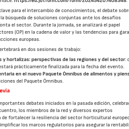
enlace:
https://eu.jotform.com/form/202454207408348
.
lave para el intercambio de conocimientos, el debate sobr
y la búsqueda de soluciones conjuntas ante los desafíos
ta el sector. Durante la jornada, se analizará el papel
ores (OP) en la cadena de valor y las tendencias para gar
ducciones europeas.
ertebrará en dos sesiones de trabajo:
s y hortalizas: perspectivas de las regiones y del sector
:
estará prácticamente finalizada para la fecha del evento.
entaria en el nuevo Paquete Ómnibus de alimentos y pien
iciones del Paquete Ómnibus.
revia
mportantes debates iniciados en la pasada edición, celebra
cuentro, los miembros de la red y diversos expertos
 de fortalecer la resiliencia del sector horticultural europe
implificar los marcos regulatorios para asegurar la rentabil