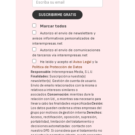
SUSCRIBIRME GRATIS
Marcar todos
Autorizo el envío de newsletters y
avisos informativos personalizados de
interempresas.net
Autorizo el envío de comunicaciones
de terceros vía interempresas.net
He leído y acepto el
Aviso Legal
y la
Política de Protección de Datos
Responsable:
Interempresas Media, S.L.U.
Finalidades:
Suscripción a nuestra(s)
newsletter(s). Gestión de cuenta de usuario.
Envío de emails relacionados con la misma o
relativos a intereses similares o
asociados.
Conservación:
mientras dure la
relación con Ud., o mientras sea necesario para
llevar a cabo las finalidades especificadas
Cesión:
Los datos pueden cederse a otras
empresas del
grupo
por motivos de gestión interna.
Derechos:
Acceso, rectificación, oposición, supresión,
portabilidad, limitación del tratatamiento y
decisiones automatizadas:
contacte con
nuestro DPD
. Si considera que el tratamiento no