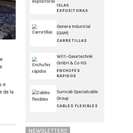
ISLAS
EXPOSITORAS
Genera Industrial
(GAM)
CARRETILLAS
Witt-Gasetechnik
de
GmbH & Co KG
os
ENCHUFES
RÁPIDOS
s e
e de la
Sumcab Specialcable
Group
CABLES FLEXIBLES
NEWSLETTERS