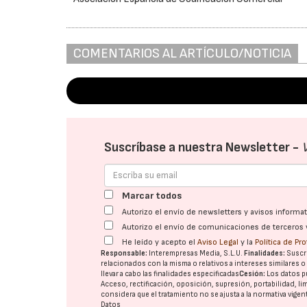
COMENTARIOS AL ARTÍCULO/NOTICIA
Suscríbase a nuestra Newsletter -
Marcar todos
Autorizo el envío de newsletters y avisos inform
Autorizo el envío de comunicaciones de terceros 
He leído y acepto el
Aviso Legal
y la
Política de Pr
Responsable:
Interempresas Media, S.L.U.
Finalidades:
Suscri
relacionados con la misma o relativos a intereses similares 
llevar a cabo las finalidades especificadas
Cesión:
Los datos p
Acceso, rectificación, oposición, supresión, portabilidad, l
considera que el tratamiento no se ajusta a la normativa vige
Datos