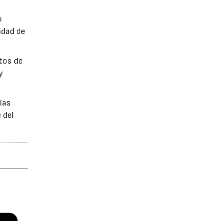
o
idad de
ctos de
y
las
 del