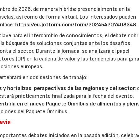
mbre de 2026, de manera híbrida: presencialmente en la
selas, así como de forma virtual. Los interesados pueden
enlace:
https://eu.jotform.com/form/202454207408348
.
lave para el intercambio de conocimientos, el debate sobr
y la búsqueda de soluciones conjuntas ante los desafíos
ta el sector. Durante la jornada, se analizará el papel
ores (OP) en la cadena de valor y las tendencias para gar
ducciones europeas.
ertebrará en dos sesiones de trabajo:
s y hortalizas: perspectivas de las regiones y del sector
:
estará prácticamente finalizada para la fecha del evento.
entaria en el nuevo Paquete Ómnibus de alimentos y pien
iciones del Paquete Ómnibus.
revia
mportantes debates iniciados en la pasada edición, celebra