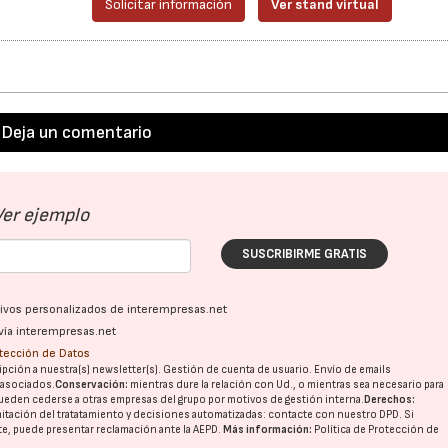
Solicitar información
Ver stand virtual
Deja un comentario
Ver ejemplo
SUSCRIBIRME GRATIS
ativos personalizados de interempresas.net
vía interempresas.net
otección de Datos
pción a nuestra(s) newsletter(s). Gestión de cuenta de usuario. Envío de emails
o asociados.
Conservación:
mientras dure la relación con Ud., o mientras sea necesario para
ueden cederse a otras
empresas del grupo
por motivos de gestión interna.
Derechos:
21/07/2026
28/07/202
imitación del tratatamiento y decisiones automatizadas:
contacte con nuestro DPD
. Si
nte, puede presentar reclamación ante la
AEPD
.
Más información:
Política de Protección de