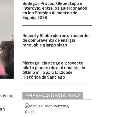
Bodegas Protos, Oleoestepa e
Interovic, entre los galardonados
en los Premios Alimentos de
España 2026
Repsol y Bimbo cierran un acuerdo
de compraventa de energía
renovable a largo plazo
Mercagalicia acoge el proyecto
piloto pionero de distribución de
última milla para la Cidade
Histórica de Santiago
EMPRESAS DESTACADAS
n de su
a y