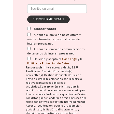
SUSCRIBIRME GRATIS
Marcar todos
Autorizo el envío de newsletters y
avisos informativos personalizados de
interempresas.net
Autorizo el envío de comunicaciones
de terceros vía interempresas.net
He leído y acepto el
Aviso Legal
y la
Política de Protección de Datos
Responsable:
Interempresas Media, S.L.U.
Finalidades:
Suscripción a nuestra(s)
newsletter(s). Gestión de cuenta de usuario.
Envío de emails relacionados con la misma o
relativos a intereses similares o
asociados.
Conservación:
mientras dure la
relación con Ud., o mientras sea necesario para
llevar a cabo las finalidades especificadas
Cesión:
Los datos pueden cederse a otras
empresas del
grupo
por motivos de gestión interna.
Derechos:
Acceso, rectificación, oposición, supresión,
portabilidad, limitación del tratatamiento y
decisiones automatizadas:
contacte con