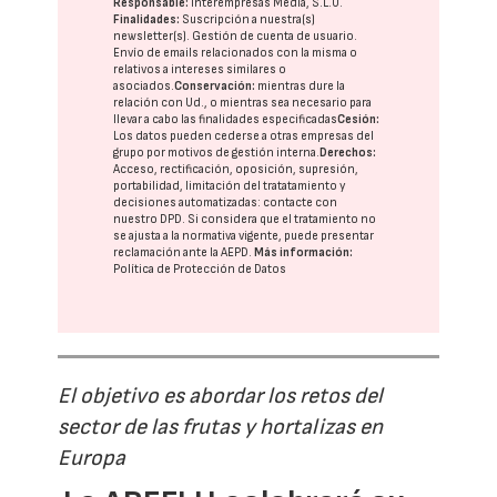
Responsable:
Interempresas Media, S.L.U.
Finalidades:
Suscripción a nuestra(s)
newsletter(s). Gestión de cuenta de usuario.
Envío de emails relacionados con la misma o
relativos a intereses similares o
asociados.
Conservación:
mientras dure la
relación con Ud., o mientras sea necesario para
llevar a cabo las finalidades especificadas
Cesión:
Los datos pueden cederse a otras
empresas del
grupo
por motivos de gestión interna.
Derechos:
Acceso, rectificación, oposición, supresión,
portabilidad, limitación del tratatamiento y
decisiones automatizadas:
contacte con
nuestro DPD
. Si considera que el tratamiento no
se ajusta a la normativa vigente, puede presentar
reclamación ante la
AEPD
.
Más información:
Política de Protección de Datos
El objetivo es abordar los retos del
sector de las frutas y hortalizas en
Europa