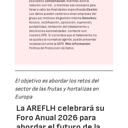
asociados.
Conservación:
mientras dure la
relación con Ud., o mientras sea necesario para
llevar a cabo las finalidades especificadas
Cesión:
Los datos pueden cederse a otras
empresas del
grupo
por motivos de gestión interna.
Derechos:
Acceso, rectificación, oposición, supresión,
portabilidad, limitación del tratatamiento y
decisiones automatizadas:
contacte con
nuestro DPD
. Si considera que el tratamiento no
se ajusta a la normativa vigente, puede presentar
reclamación ante la
AEPD
.
Más información:
Política de Protección de Datos
El objetivo es abordar los retos del
sector de las frutas y hortalizas en
Europa
La AREFLH celebrará su
Foro Anual 2026 para
abordar el futuro de la