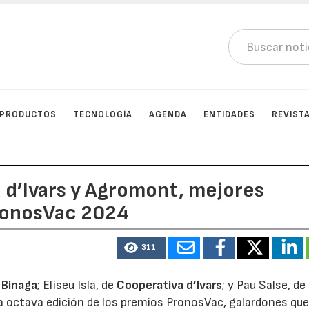
PRODUCTOS
TECNOLOGÍA
AGENDA
ENTIDADES
REVIST
a d’Ivars y Agromont, mejores
PronosVac 2024
311
e
Binaga
; Eliseu Isla, de
Cooperativa d’Ivars
; y Pau Salse, de
a octava edición de los premios PronosVac, galardones qu