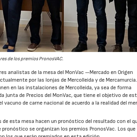
14/07/2026
28/07/202
es de los premios PronosVAC.
res analistas de la mesa del MonVac —Mercado en Origen
ctualmente por las lonjas de Mercolleida y de Mercamurcia
nen en las instalaciones de Mercolleida, ya sea de forma
da Junta de Precios del MonVac, que tiene el objetivo de es
el vacuno de carne nacional de acuerdo a la realidad del m
es de esta mesa hacen un pronóstico del resultado con el q
e pronóstico se organizan los premios PronosVac. Los que 
on los que serán premiados en esta edición.