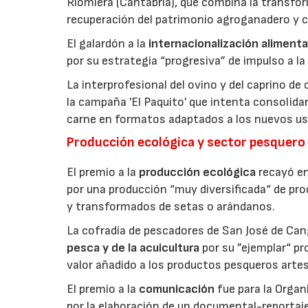
Riomiera (Cantabria), que combina la transfor
recuperación del patrimonio agroganadero y cu
El galardón a la
internacionalización alimenta
por su estrategia “progresiva” de impulso a la
La interprofesional del ovino y del caprino de
la campaña 'El Paquito' que intenta consolid
carne en formatos adaptados a los nuevos us
Producción ecológica y sector pesquero
El premio a la
producción ecológica
recayó en
por una producción “muy diversificada“ de p
y transformados de setas o arándanos.
La cofradía de pescadores de San José de Can
pesca y de la acuicultura
por su ”ejemplar“ p
valor añadido a los productos pesqueros artes
El premio a la
comunicación
fue para la Orga
por la elaboración de un documental-reportaje