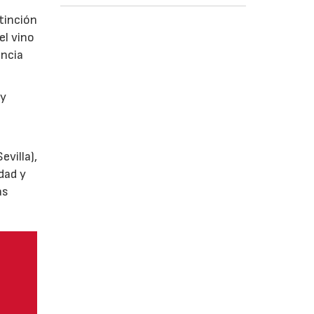
tinción
el vino
encia
y
villa),
dad y
as