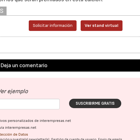
AS
Solicitar información
Ver stand virtual
Deja un comentario
Ver ejemplo
SUSCRIBIRME GRATIS
ativos personalizados de interempresas.net
vía interempresas.net
otección de Datos
pción a nuestra(s) newsletter(s). Gestión de cuenta de usuario. Envío de emails