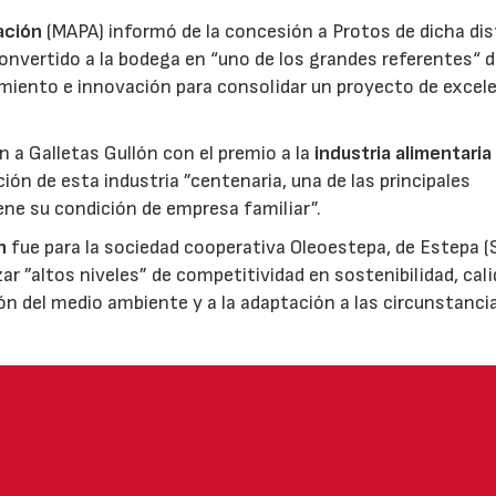
ación
(MAPA) informó de la concesión a Protos de dicha dis
nvertido a la bodega en “uno de los grandes referentes“ d
miento e innovación para consolidar un proyecto de excel
ón a Galletas Gullón con el premio a la
industria alimentaria
ión de esta industria ”centenaria, una de las principales
ene su condición de empresa familiar”.
n
fue para la sociedad cooperativa Oleoestepa, de Estepa (Se
zar ”altos niveles” de competitividad en sostenibilidad, cali
ión del medio ambiente y a la adaptación a las circunstanci