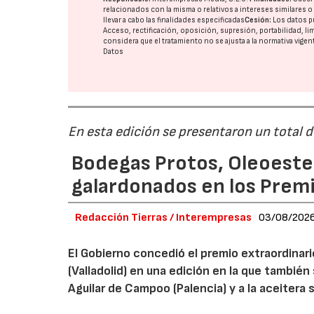
relacionados con la misma o relativos a intereses similares 
llevar a cabo las finalidades especificadas
Cesión:
Los datos p
Acceso, rectificación, oposición, supresión, portabilidad, l
considera que el tratamiento no se ajusta a la normativa vige
Datos
En esta edición se presentaron un total 
Bodegas Protos, Oleoestep
galardonados en los Prem
Redacción Tierras / Interempresas
03/08/202
El Gobierno concedió el premio extraordinar
(Valladolid) en una edición en la que también
Aguilar de Campoo (Palencia) y a la aceitera 