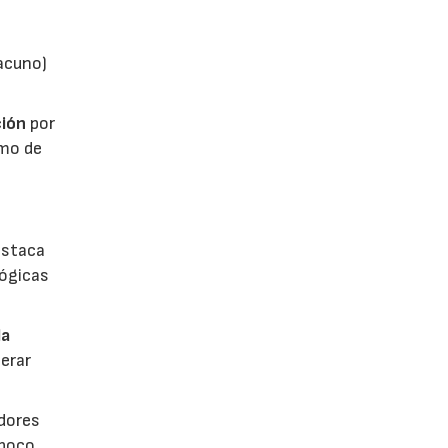
vacuno)
ión
por
umo de
estaca
lógicas
la
erar
dores
 poco