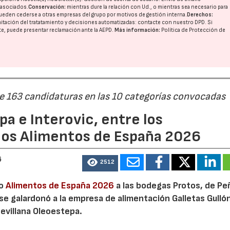
o asociados.
Conservación:
mientras dure la relación con Ud., o mientras sea necesario para
ueden cederse a otras
empresas del grupo
por motivos de gestión interna.
Derechos:
imitación del tratatamiento y decisiones automatizadas:
contacte con nuestro DPD
. Si
nte, puede presentar reclamación ante la
AEPD
.
Más información:
Política de Protección de
de 163 candidaturas en las 10 categorías convocadas
a e Interovic, entre los
ios Alimentos de España 2026
6
2512
io
Alimentos de España 2026
a las bodegas Protos, de Peñ
 se galardonó a la empresa de alimentación Galletas Gulló
sevillana Oleoestepa.