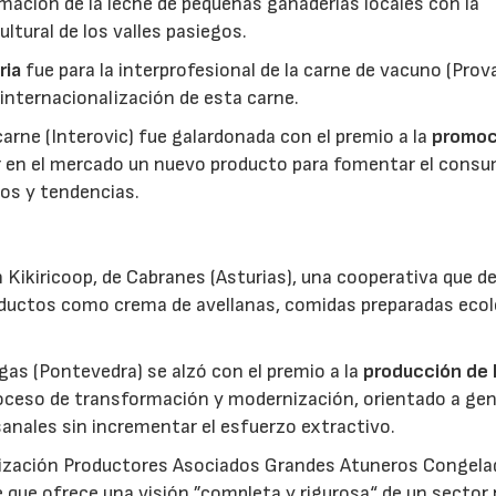
mación de la leche de pequeñas ganaderías locales con la
ltural de los valles pasiegos.
ria
fue para la interprofesional de la carne de vacuno (Pro
 internacionalización de esta carne.
 carne (Interovic) fue galardonada con el premio a la
promoc
ar en el mercado un nuevo producto para fomentar el cons
os y tendencias.
 Kikiricoop, de Cabranes (Asturias), una cooperativa que d
roductos como crema de avellanas, comidas preparadas eco
gas (Pontevedra) se alzó con el premio a la
producción de 
roceso de transformación y modernización, orientado a gen
anales sin incrementar el esfuerzo extractivo.
nización Productores Asociados Grandes Atuneros Congela
 que ofrece una visión ”completa y rigurosa“ de un sector