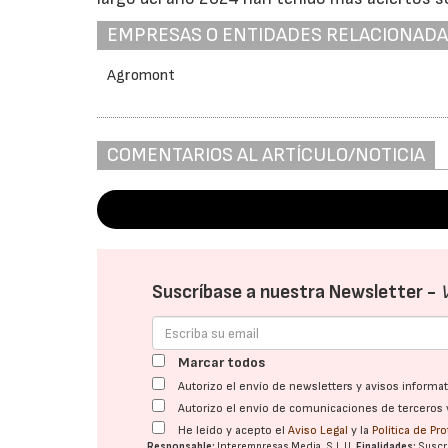
EMPRESAS O ENTIDADES RELACIONAD
Agromont
COMENTARIOS AL ARTÍCULO/NOTICIA
Suscríbase a nuestra Newsletter -
Marcar todos
Autorizo el envío de newsletters y avisos inform
Autorizo el envío de comunicaciones de terceros 
He leído y acepto el
Aviso Legal
y la
Política de Pr
Responsable:
Interempresas Media, S.L.U.
Finalidades:
Suscri