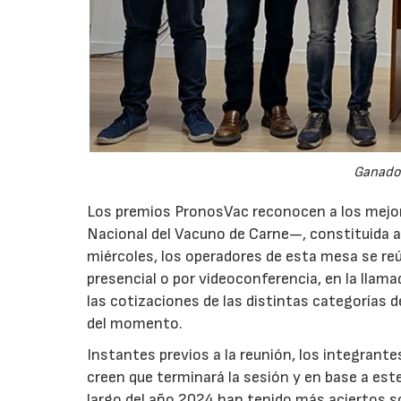
Ganador
Los premios PronosVac reconocen a los mejo
Nacional del Vacuno de Carne—, constituida a
miércoles, los operadores de esta mesa se reú
presencial o por videoconferencia, en la llama
las cotizaciones de las distintas categorías d
del momento.
Instantes previos a la reunión, los integrant
creen que terminará la sesión y en base a est
largo del año 2024 han tenido más aciertos s