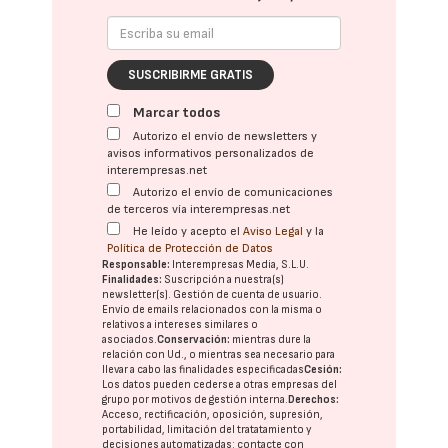
SUSCRIBIRME GRATIS
Marcar todos
Autorizo el envío de newsletters y
avisos informativos personalizados de
interempresas.net
Autorizo el envío de comunicaciones
de terceros vía interempresas.net
He leído y acepto el
Aviso Legal
y la
Política de Protección de Datos
Responsable:
Interempresas Media, S.L.U.
Finalidades:
Suscripción a nuestra(s)
newsletter(s). Gestión de cuenta de usuario.
Envío de emails relacionados con la misma o
relativos a intereses similares o
asociados.
Conservación:
mientras dure la
relación con Ud., o mientras sea necesario para
llevar a cabo las finalidades especificadas
Cesión:
Los datos pueden cederse a otras
empresas del
grupo
por motivos de gestión interna.
Derechos:
Acceso, rectificación, oposición, supresión,
portabilidad, limitación del tratatamiento y
decisiones automatizadas:
contacte con