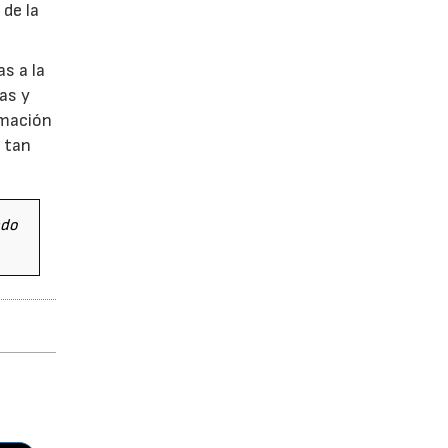
 de la
s a la
as y
rmación
o tan
ado