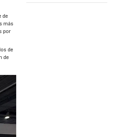
e de
es más
s por
dos de
n de