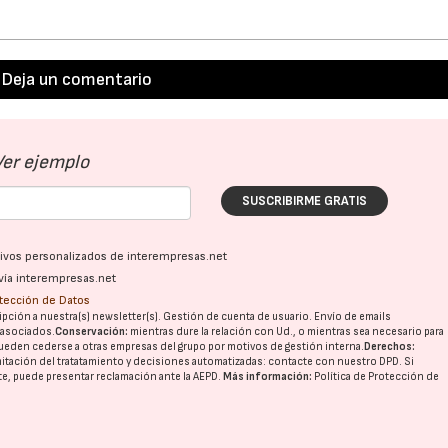
Deja un comentario
Ver ejemplo
SUSCRIBIRME GRATIS
ativos personalizados de interempresas.net
vía interempresas.net
otección de Datos
pción a nuestra(s) newsletter(s). Gestión de cuenta de usuario. Envío de emails
o asociados.
Conservación:
mientras dure la relación con Ud., o mientras sea necesario para
ueden cederse a otras
empresas del grupo
por motivos de gestión interna.
Derechos:
imitación del tratatamiento y decisiones automatizadas:
contacte con nuestro DPD
. Si
nte, puede presentar reclamación ante la
AEPD
.
Más información:
Política de Protección de