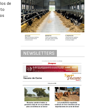
llos de
ato
sos
NEWSLETTERS