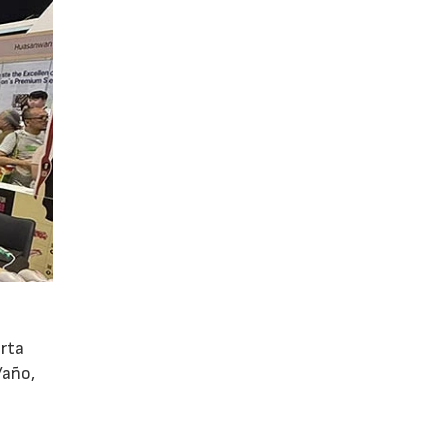
orta
/año,