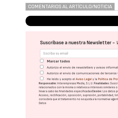
COMENTARIOS AL ARTÍCULO/NOTICIA
Suscríbase a nuestra Newsletter -
Marcar todos
Autorizo el envío de newsletters y avisos inform
Autorizo el envío de comunicaciones de terceros 
He leído y acepto el
Aviso Legal
y la
Política de Pr
Responsable:
Interempresas Media, S.L.U.
Finalidades:
Suscri
relacionados con la misma o relativos a intereses similares 
llevar a cabo las finalidades especificadas
Cesión:
Los datos p
Acceso, rectificación, oposición, supresión, portabilidad, l
considera que el tratamiento no se ajusta a la normativa vige
Datos