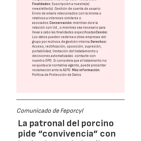
Finalidades:
Suscripción a nuestra(s)
newsletter(s). Gestión de cuenta de usuario.
Envío de emails relacionados con la misma o
relativos a intereses similares o
asociados.
Conservación:
mientras dure la
relación con Ud., o mientras sea necesario para
llevar a cabo las finalidades especificadas
Cesión:
Los datos pueden cederse a otras
empresas del
grupo
por motivos de gestión interna.
Derechos:
Acceso, rectificación, oposición, supresión,
portabilidad, limitación del tratatamiento y
decisiones automatizadas:
contacte con
nuestro DPD
. Si considera que el tratamiento no
se ajusta a la normativa vigente, puede presentar
reclamación ante la
AEPD
.
Más información:
Política de Protección de Datos
Comunicado de Feporcyl
La patronal del porcino
pide “convivencia” con