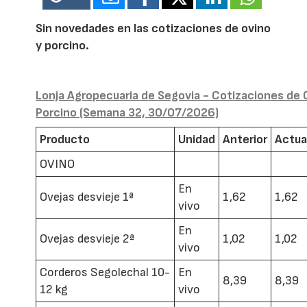
Sin novedades en las cotizaciones de ovino
y porcino.
Lonja Agropecuaria de Segovia - Cotizaciones de 
Porcino (Semana 32, 30/07/2026)
Producto
Unidad
Anterior
Actua
OVINO
En
Ovejas desvieje 1ª
1,62
1,62
vivo
En
Ovejas desvieje 2ª
1,02
1,02
vivo
Corderos Segolechal 10-
En
8,39
8,39
12 kg
vivo