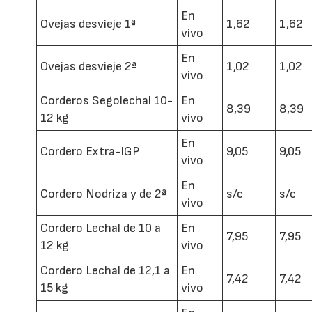
En
Ovejas desvieje 1ª
1,62
1,62
vivo
En
Ovejas desvieje 2ª
1,02
1,02
vivo
Corderos Segolechal 10-
En
8,39
8,39
12 kg
vivo
En
Cordero Extra-IGP
9,05
9,05
vivo
En
Cordero Nodriza y de 2ª
s/c
s/c
vivo
Cordero Lechal de 10 a
En
7,95
7,95
12 kg
vivo
Cordero Lechal de 12,1 a
En
7,42
7,42
15 kg
vivo