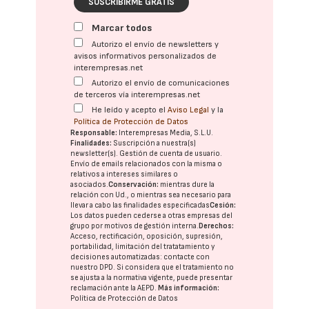
SUSCRIBIRME GRATIS
Marcar todos
Autorizo el envío de newsletters y
avisos informativos personalizados de
interempresas.net
Autorizo el envío de comunicaciones
de terceros vía interempresas.net
He leído y acepto el
Aviso Legal
y la
Política de Protección de Datos
Responsable:
Interempresas Media, S.L.U.
Finalidades:
Suscripción a nuestra(s)
newsletter(s). Gestión de cuenta de usuario.
Envío de emails relacionados con la misma o
relativos a intereses similares o
asociados.
Conservación:
mientras dure la
relación con Ud., o mientras sea necesario para
llevar a cabo las finalidades especificadas
Cesión:
Los datos pueden cederse a otras
empresas del
grupo
por motivos de gestión interna.
Derechos:
Acceso, rectificación, oposición, supresión,
portabilidad, limitación del tratatamiento y
decisiones automatizadas:
contacte con
nuestro DPD
. Si considera que el tratamiento no
se ajusta a la normativa vigente, puede presentar
reclamación ante la
AEPD
.
Más información:
Política de Protección de Datos